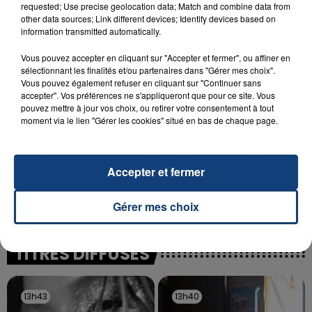
INCENDIE MORTEL À LENS : UNE FEMME ET
requested; Use precise geolocation data; Match and combine data from
SON BÉBÉ ENTRE LA VIE ET LA...
other data sources; Link different devices; Identify devices based on
information transmitted automatically.
Un homme s'est immolé par le feu après avoir
aspergé sa compagne et leur bébé de trois mois
Vous pouvez accepter en cliquant sur "Accepter et fermer", ou affiner en
d'un liquide inflammable.
sélectionnant les finalités et/ou partenaires dans "Gérer mes choix".
Vous pouvez également refuser en cliquant sur "Continuer sans
accepter". Vos préférences ne s'appliqueront que pour ce site. Vous
pouvez mettre à jour vos choix, ou retirer votre consentement à tout
moment via le lien "Gérer les cookies" situé en bas de chaque page.
20 juillet 2026
Accepter et fermer
UNE ADOLESCENTE DEVANT SE FAIRE
OPÉRER DE LA CHEVILLE RESSORT DE LA...
Gérer mes choix
La famille a porté plainte contre la clinique qui a
reconnu sa responsabilité et présenté ses
excuses.
TITRES DIFFUSÉS
13h43
13h43
13h40
13h40