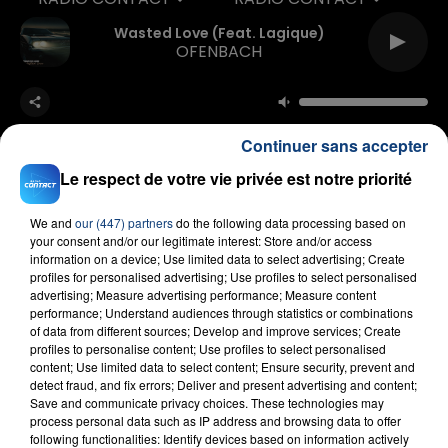
Wasted Love (feat. Lagique)
OFENBACH
Continuer sans accepter
Le respect de votre vie privée est notre priorité
We and
our (447) partners
do the following data processing based on
FIL D'ACTU
your consent and/or our legitimate interest: Store and/or access
information on a device; Use limited data to select advertising; Create
profiles for personalised advertising; Use profiles to select personalised
advertising; Measure advertising performance; Measure content
performance; Understand audiences through statistics or combinations
of data from different sources; Develop and improve services; Create
profiles to personalise content; Use profiles to select personalised
content; Use limited data to select content; Ensure security, prevent and
detect fraud, and fix errors; Deliver and present advertising and content;
Save and communicate privacy choices. These technologies may
process personal data such as IP address and browsing data to offer
23 juillet 2026
following functionalities: Identify devices based on information actively