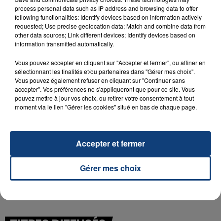
process personal data such as IP address and browsing data to offer
following functionalities: Identify devices based on information actively
requested; Use precise geolocation data; Match and combine data from
23 juillet 2026
other data sources; Link different devices; Identify devices based on
INCENDIE MORTEL À LENS : UNE FEMME ET
information transmitted automatically.
SON BÉBÉ ENTRE LA VIE ET LA...
Vous pouvez accepter en cliquant sur "Accepter et fermer", ou affiner en
Un homme s'est immolé par le feu après avoir
sélectionnant les finalités et/ou partenaires dans "Gérer mes choix".
aspergé sa compagne et leur bébé de trois mois
Vous pouvez également refuser en cliquant sur "Continuer sans
accepter". Vos préférences ne s'appliqueront que pour ce site. Vous
d'un liquide inflammable.
pouvez mettre à jour vos choix, ou retirer votre consentement à tout
moment via le lien "Gérer les cookies" situé en bas de chaque page.
Accepter et fermer
20 juillet 2026
UNE ADOLESCENTE DEVANT SE FAIRE
Gérer mes choix
OPÉRER DE LA CHEVILLE RESSORT DE LA...
La famille a porté plainte contre la clinique qui a
reconnu sa responsabilité et présenté ses
excuses.