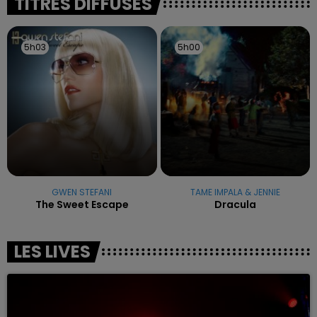
TITRES DIFFUSÉS
5h03
5h03
5h00
5h00
GWEN STEFANI
TAME IMPALA & JENNIE
The Sweet Escape
Dracula
LES LIVES