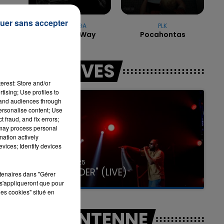
uer sans accepter
LADY GAGA
PLK
Born This Way
Pocahontas
16h00 - 20h00
LA TEAM DU WEEK-END
s.
LES LIVES
erest: Store and/or
se
tising; Use profiles to
tand audiences through
personalise content; Use
 fraud, and fix errors;
 may process personal
mation actively
vices; Identify devices
31 janvier 2025
GIMS "SPIDER" (LIVE)
rtenaires dans "Gérer
s'appliqueront que pour
les cookies" situé en
A L'ANTENNE