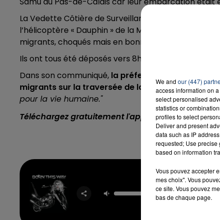
Samu du Pas-de-Calais car leur embarcation était 
La Vedette Côtière de Surveillance Maritime (VSCM
l’hélicoptère « Dauphin » de la Marine nationale sta
16h00 - 20h00
migrants, choqués mais en bonne santé.
LA TEAM DU WEEK-END
Ils ont tous été déposés vers 8h30 à Boulogne-sur-Me
Dans son communiqué,
la préfecture maritime de 
We and
our (447) partn
migrants sur la traversée de la Manche
, "
une des 
access information on a 
pour la vie humaine."
select personalised ad
statistics or combinatio
Téléchargez gratuitement l'application Contact F
profiles to select person
Deliver and present adv
data such as IP address 
requested; Use precise g
based on information tra
Vous pouvez accepter en 
mes choix". Vous pouvez
ce site. Vous pouvez met
Born Th
LADY 
bas de chaque page.