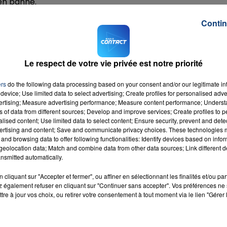
en panne.
) « Escaut » de la Gendarmerie maritime de Dunkerque et
Contin
tionné au Touquet ont été mobilisés pour secourir les
7h00 - 12h00
LA TEAM DU WEEK-END
r avant d'être pris en charge par la police aux frontière
Le respect de votre vie privée est notre priorité
la Manche et de la mer du Nord met en garde les
ers
do the following data processing based on your consent and/or our legitimate int
zones les plus fréquentées au Monde, et donc dangereu
device; Use limited data to select advertising; Create profiles for personalised adver
vertising; Measure advertising performance; Measure content performance; Unders
ns of data from different sources; Develop and improve services; Create profiles to 
M sur
et
alised content; Use limited data to select content; Ensure security, prevent and detect
ertising and content; Save and communicate privacy choices. These technologies
and browsing data to offer following functionalities: Identify devices based on infor
eolocation data; Match and combine data from other data sources; Link different de
nsmitted automatically.
cliquant sur "Accepter et fermer", ou affiner en sélectionnant les finalités et/ou pa
 également refuser en cliquant sur "Continuer sans accepter". Vos préférences ne 
tre à jour vos choix, ou retirer votre consentement à tout moment via le lien "Gérer 
is Way
RADIO CONTACT
GAGA