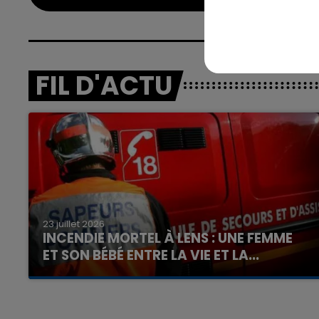
FIL D'ACTU
16h00 - 20h00
nd
La Team du Week-end
23 juillet 2026
INCENDIE MORTEL À LENS : UNE FEMME
ET SON BÉBÉ ENTRE LA VIE ET LA...
Un homme s'est immolé par le feu après avoir
aspergé sa compagne et leur bébé de trois
mois d'un liquide inflammable.