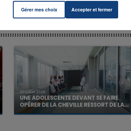
Gérer mes choix
Accepter et fermer
7h00 - 12h00
La Team du Week-end
20 juillet 2026
UNE ADOLESCENTE DEVANT SE FAIRE
OPÉRER DE LA CHEVILLE RESSORT DE LA...
La famille a porté plainte contre la clinique qui a
reconnu sa responsabilité et présenté ses
excuses.