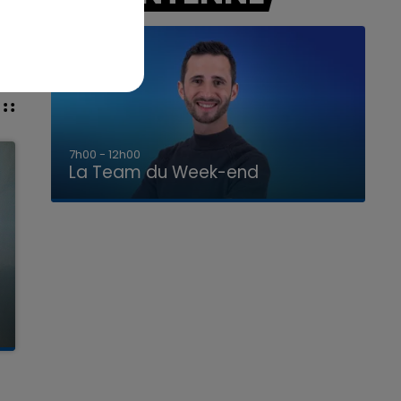
16h00 - 20h00
La Team du Week-end