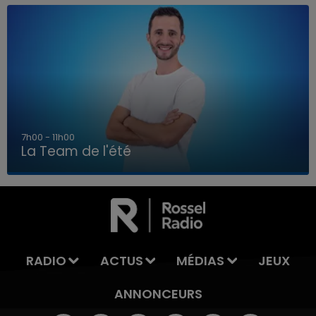
7h00 - 11h00
La Team de l'été
7h00 - 11h00
LA TEAM DE L'ÉTÉ
RADIO
ACTUS
MÉDIAS
JEUX
ANNONCEURS