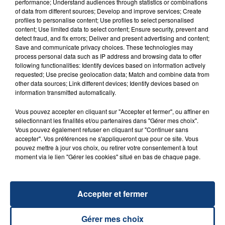
performance; Understand audiences through statistics or combinations
of data from different sources; Develop and improve services; Create
profiles to personalise content; Use profiles to select personalised
FIL D'ACTU
content; Use limited data to select content; Ensure security, prevent and
detect fraud, and fix errors; Deliver and present advertising and content;
Save and communicate privacy choices. These technologies may
process personal data such as IP address and browsing data to offer
following functionalities: Identify devices based on information actively
requested; Use precise geolocation data; Match and combine data from
other data sources; Link different devices; Identify devices based on
information transmitted automatically.
Vous pouvez accepter en cliquant sur "Accepter et fermer", ou affiner en
sélectionnant les finalités et/ou partenaires dans "Gérer mes choix".
Vous pouvez également refuser en cliquant sur "Continuer sans
23 juillet 2026
INCENDIE MORTEL À LENS : UNE FEMME ET
accepter". Vos préférences ne s'appliqueront que pour ce site. Vous
pouvez mettre à jour vos choix, ou retirer votre consentement à tout
SON BÉBÉ ENTRE LA VIE ET LA...
moment via le lien "Gérer les cookies" situé en bas de chaque page.
Un homme s'est immolé par le feu après avoir
aspergé sa compagne et leur bébé de trois mois
d'un liquide inflammable.
Accepter et fermer
Gérer mes choix