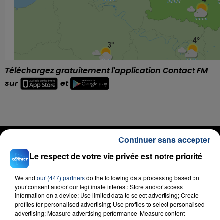
T
éléchargez gratuitement l'application Contact FM
sur
et
RADIO CONTACT
Continuer sans accepter
That's What I Like
Le respect de votre vie privée est notre priorité
BRUNO MARS
We and
our (447) partners
do the following data processing based on
your consent and/or our legitimate interest: Store and/or access
information on a device; Use limited data to select advertising; Create
profiles for personalised advertising; Use profiles to select personalised
advertising; Measure advertising performance; Measure content