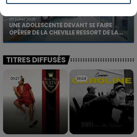
20 juillet 2026
UNE ADOLESCENTE DEVANT SE FAIRE
OPÉRER DE LA CHEVILLE RESSORT DE LA...
La famille a porté plainte contre la clinique qui a
reconnu sa responsabilité et présenté ses
excuses.
TITRES DIFFUSÉS
0h27
0h27
0h24
0h24