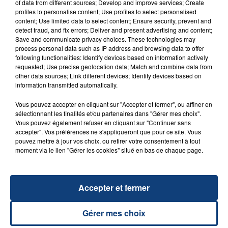
of data from different sources; Develop and improve services; Create
FIL D'ACTU
profiles to personalise content; Use profiles to select personalised
content; Use limited data to select content; Ensure security, prevent and
detect fraud, and fix errors; Deliver and present advertising and content;
Save and communicate privacy choices. These technologies may
process personal data such as IP address and browsing data to offer
following functionalities: Identify devices based on information actively
requested; Use precise geolocation data; Match and combine data from
other data sources; Link different devices; Identify devices based on
information transmitted automatically.
Vous pouvez accepter en cliquant sur "Accepter et fermer", ou affiner en
sélectionnant les finalités et/ou partenaires dans "Gérer mes choix".
23 juillet 2026
INCENDIE MORTEL À LENS : UNE FEMME ET
Vous pouvez également refuser en cliquant sur "Continuer sans
accepter". Vos préférences ne s'appliqueront que pour ce site. Vous
SON BÉBÉ ENTRE LA VIE ET LA...
pouvez mettre à jour vos choix, ou retirer votre consentement à tout
Un homme s'est immolé par le feu après avoir
moment via le lien "Gérer les cookies" situé en bas de chaque page.
aspergé sa compagne et leur bébé de trois mois
d'un liquide inflammable.
Accepter et fermer
Gérer mes choix