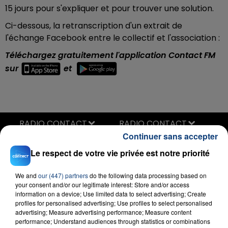
15 jours pour s'expliquer et pour trouver une solution.
Ci-dessous, la retranscription d'un extrait de
l'échange Facebook entre le collectif et l'association :
Téléchargez gratuitement l'application Contact FM
sur
et
RADIO CONTACT
Continuer sans accepter
Cold Heart
ELTON JOHN FEAT. DUA LIPA
Le respect de votre vie privée est notre priorité
We and
our (447) partners
do the following data processing based on
your consent and/or our legitimate interest: Store and/or access
information on a device; Use limited data to select advertising; Create
profiles for personalised advertising; Use profiles to select personalised
advertising; Measure advertising performance; Measure content
performance; Understand audiences through statistics or combinations