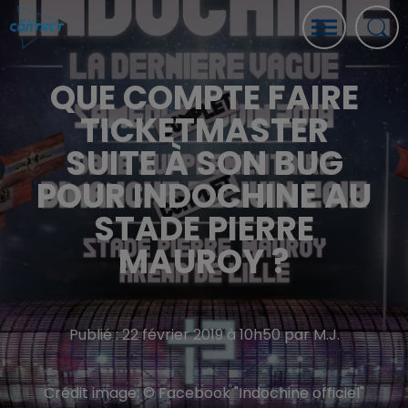
QUE COMPTE FAIRE
TICKETMASTER
SUITE À SON BUG
POUR INDOCHINE AU
STADE PIERRE
MAUROY ?
Publié : 22 février 2019 à 10h50 par M.J.
Crédit image:
© Facebook "Indochine officiel"