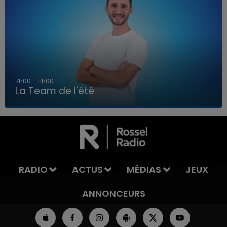
7h00 - 11h00
La Team de l'été
7h00 - 11h00
LA TEAM DE L'ÉTÉ
RADIO
ACTUS
MÉDIAS
JEUX
ANNONCEURS