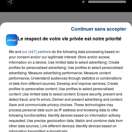
Continuer sans accepter
Le respect de votre vie privée est notre priorité
FIL D'ACTU
We and
our (447) partners
do the following data processing based on
your consent and/or our legitimate interest: Store and/or access
information on a device; Use limited data to select advertising; Create
profiles for personalised advertising; Use profiles to select personalised
advertising; Measure advertising performance; Measure content
performance; Understand audiences through statistics or combinations
of data from different sources; Develop and improve services; Create
profiles to personalise content; Use profiles to select personalised
content; Use limited data to select content; Ensure security, prevent and
23 juillet 2026
detect fraud, and fix errors; Deliver and present advertising and content;
INCENDIE MORTEL À LENS : UNE FEMME ET
Save and communicate privacy choices. These technologies may
SON BÉBÉ ENTRE LA VIE ET LA...
process personal data such as IP address and browsing data to offer
following functionalities: Identify devices based on information actively
Un homme s'est immolé par le feu après avoir
requested; Use precise geolocation data; Match and combine data from
aspergé sa compagne et leur bébé de trois mois
other data sources; Link different devices; Identify devices based on
information transmitted automatically.