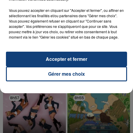
d'un liquide inflammable.
Vous pouvez accepter en cliquant sur "Accepter et fermer", ou affiner en
sélectionnant les finalités et/ou partenaires dans "Gérer mes choix".
Vous pouvez également refuser en cliquant sur "Continuer sans
accepter". Vos préférences ne s'appliqueront que pour ce site. Vous
pouvez mettre à jour vos choix, ou retirer votre consentement à tout
moment via le lien "Gérer les cookies" situé en bas de chaque page.
20 juillet 2026
UNE ADOLESCENTE DEVANT SE FAIRE
OPÉRER DE LA CHEVILLE RESSORT DE LA...
Accepter et fermer
La famille a porté plainte contre la clinique qui a
reconnu sa responsabilité et présenté ses
Gérer mes choix
excuses.
TITRES DIFFUSÉS
8h57
8h57
8h55
8h55