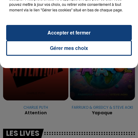
pouvez mettre à jour vos choix, ou retirer votre consentement à tout
La famille a porté plainte contre la clinique qui a
moment via le lien "Gérer les cookies" situé en bas de chaque page.
reconnu sa responsabilité et présenté ses
excuses.
TITRES DIFFUSÉS
Accepter et fermer
6h44
6h44
6h41
6h41
Gérer mes choix
CHARLIE PUTH
FARRUKO & GREEICY & STEVE AOKI
Attention
Yapaque
LES LIVES