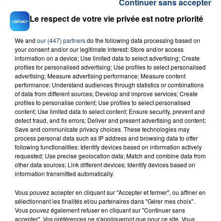
Continuer sans accepter
Le respect de votre vie privée est notre priorité
We and
our (447) partners
do the following data processing based on
your consent and/or our legitimate interest: Store and/or access
information on a device; Use limited data to select advertising; Create
profiles for personalised advertising; Use profiles to select personalised
23 juillet 2026
advertising; Measure advertising performance; Measure content
INCENDIE MORTEL À LENS : UNE FEMME ET
performance; Understand audiences through statistics or combinations
SON BÉBÉ ENTRE LA VIE ET LA...
of data from different sources; Develop and improve services; Create
profiles to personalise content; Use profiles to select personalised
Un homme s'est immolé par le feu après avoir
content; Use limited data to select content; Ensure security, prevent and
aspergé sa compagne et leur bébé de trois mois
detect fraud, and fix errors; Deliver and present advertising and content;
d'un liquide inflammable.
Save and communicate privacy choices. These technologies may
process personal data such as IP address and browsing data to offer
following functionalities: Identify devices based on information actively
requested; Use precise geolocation data; Match and combine data from
other data sources; Link different devices; Identify devices based on
information transmitted automatically.
Vous pouvez accepter en cliquant sur "Accepter et fermer", ou affiner en
20 juillet 2026
sélectionnant les finalités et/ou partenaires dans "Gérer mes choix".
UNE ADOLESCENTE DEVANT SE FAIRE
Vous pouvez également refuser en cliquant sur "Continuer sans
OPÉRER DE LA CHEVILLE RESSORT DE LA...
accepter". Vos préférences ne s'appliqueront que pour ce site. Vous