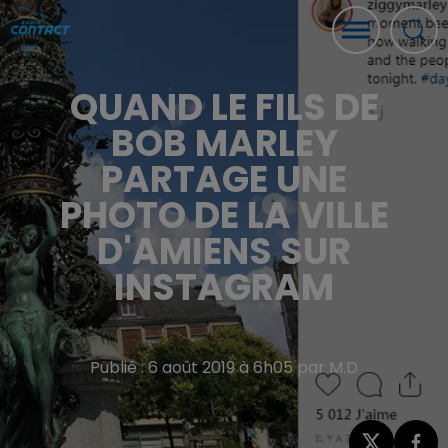
QUAND LE FILS DE
BOB MARLEY
PARTAGE UNE
PHOTO DE LA VILLE
D'AMIENS SUR
INSTAGRAM
Publié : 6 août 2019 à 6h05 par M.D