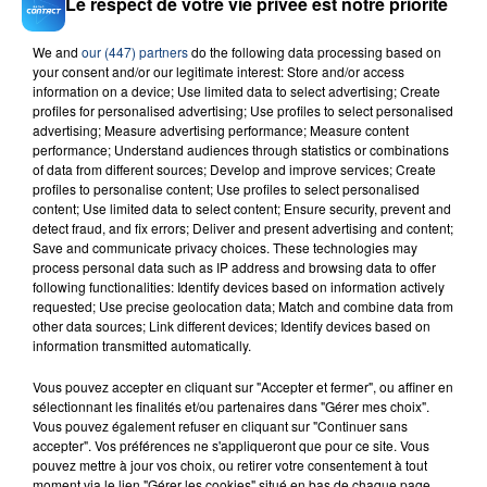
Le respect de votre vie privée est notre priorité
Self Aware
TEMPER CITY
We and
our (447) partners
do the following data processing based on
your consent and/or our legitimate interest: Store and/or access
information on a device; Use limited data to select advertising; Create
profiles for personalised advertising; Use profiles to select personalised
advertising; Measure advertising performance; Measure content
performance; Understand audiences through statistics or combinations
of data from different sources; Develop and improve services; Create
profiles to personalise content; Use profiles to select personalised
content; Use limited data to select content; Ensure security, prevent and
FIL D'ACTU
detect fraud, and fix errors; Deliver and present advertising and content;
Save and communicate privacy choices. These technologies may
process personal data such as IP address and browsing data to offer
following functionalities: Identify devices based on information actively
requested; Use precise geolocation data; Match and combine data from
other data sources; Link different devices; Identify devices based on
information transmitted automatically.
Vous pouvez accepter en cliquant sur "Accepter et fermer", ou affiner en
sélectionnant les finalités et/ou partenaires dans "Gérer mes choix".
Vous pouvez également refuser en cliquant sur "Continuer sans
23 juillet 2026
accepter". Vos préférences ne s'appliqueront que pour ce site. Vous
INCENDIE MORTEL À LENS : UNE FEMME ET
pouvez mettre à jour vos choix, ou retirer votre consentement à tout
moment via le lien "Gérer les cookies" situé en bas de chaque page.