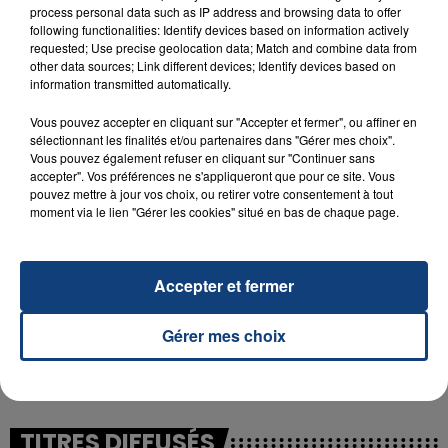
process personal data such as IP address and browsing data to offer
following functionalities: Identify devices based on information actively
requested; Use precise geolocation data; Match and combine data from
23 juillet 2026
other data sources; Link different devices; Identify devices based on
INCENDIE MORTEL À LENS : UNE FEMME ET
information transmitted automatically.
SON BÉBÉ ENTRE LA VIE ET LA...
Vous pouvez accepter en cliquant sur "Accepter et fermer", ou affiner en
Un homme s'est immolé par le feu après avoir
sélectionnant les finalités et/ou partenaires dans "Gérer mes choix".
aspergé sa compagne et leur bébé de trois mois
Vous pouvez également refuser en cliquant sur "Continuer sans
d'un liquide inflammable.
accepter". Vos préférences ne s'appliqueront que pour ce site. Vous
pouvez mettre à jour vos choix, ou retirer votre consentement à tout
moment via le lien "Gérer les cookies" situé en bas de chaque page.
Accepter et fermer
20 juillet 2026
UNE ADOLESCENTE DEVANT SE FAIRE
Gérer mes choix
OPÉRER DE LA CHEVILLE RESSORT DE LA...
La famille a porté plainte contre la clinique qui a
reconnu sa responsabilité et présenté ses
excuses.
TITRES DIFFUSÉS