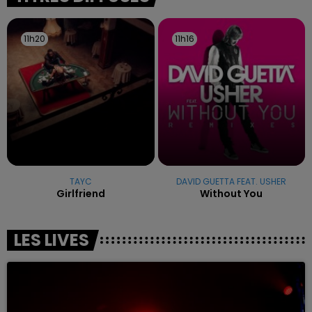
11h20
11h20
11h16
11h16
TAYC
DAVID GUETTA FEAT. USHER
Girlfriend
Without You
LES LIVES