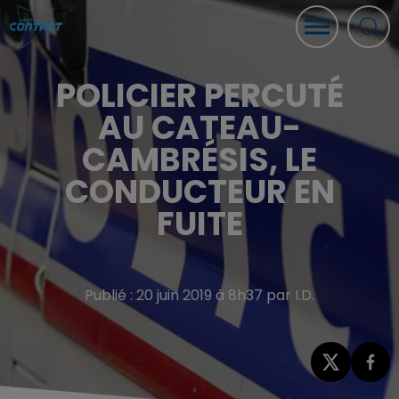
POLICIER PERCUTÉ
AU CATEAU-
CAMBRÉSIS, LE
CONDUCTEUR EN
FUITE
Publié : 20 juin 2019 à 8h37 par I.D.