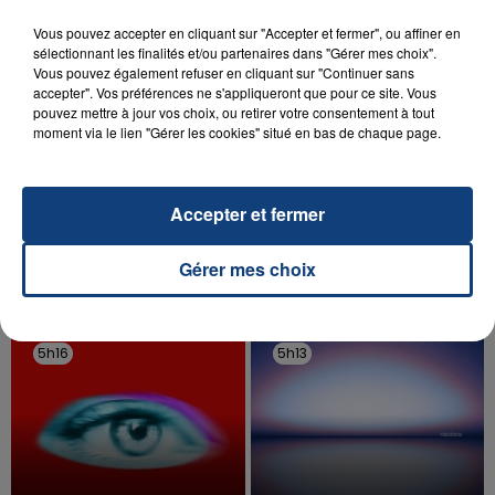
Vous pouvez accepter en cliquant sur "Accepter et fermer", ou affiner en
sélectionnant les finalités et/ou partenaires dans "Gérer mes choix".
Vous pouvez également refuser en cliquant sur "Continuer sans
accepter". Vos préférences ne s'appliqueront que pour ce site. Vous
pouvez mettre à jour vos choix, ou retirer votre consentement à tout
moment via le lien "Gérer les cookies" situé en bas de chaque page.
20 juillet 2026
UNE ADOLESCENTE DEVANT SE FAIRE
OPÉRER DE LA CHEVILLE RESSORT DE LA...
Accepter et fermer
La famille a porté plainte contre la clinique qui a
reconnu sa responsabilité et présenté ses
excuses.
Gérer mes choix
TITRES DIFFUSÉS
5h16
5h16
5h13
5h13