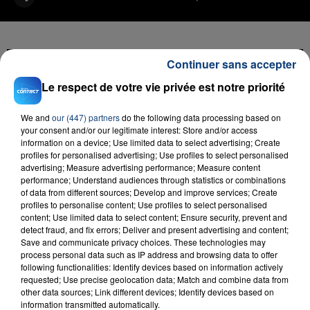
Continuer sans accepter
FIL D'ACTU
Le respect de votre vie privée est notre priorité
We and
our (447) partners
do the following data processing based on
your consent and/or our legitimate interest: Store and/or access
information on a device; Use limited data to select advertising; Create
profiles for personalised advertising; Use profiles to select personalised
advertising; Measure advertising performance; Measure content
performance; Understand audiences through statistics or combinations
of data from different sources; Develop and improve services; Create
profiles to personalise content; Use profiles to select personalised
content; Use limited data to select content; Ensure security, prevent and
23 juillet 2026
detect fraud, and fix errors; Deliver and present advertising and content;
INCENDIE MORTEL À LENS : UNE FEMME ET
Save and communicate privacy choices. These technologies may
SON BÉBÉ ENTRE LA VIE ET LA...
process personal data such as IP address and browsing data to offer
following functionalities: Identify devices based on information actively
Un homme s'est immolé par le feu après avoir
requested; Use precise geolocation data; Match and combine data from
aspergé sa compagne et leur bébé de trois mois
other data sources; Link different devices; Identify devices based on
d'un liquide inflammable.
information transmitted automatically.