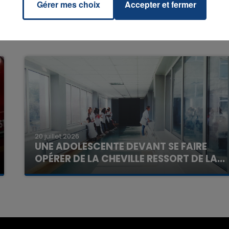
Gérer mes choix
Accepter et fermer
16h00 - 20h00
La Team du Week-end
20 juillet 2026
UNE ADOLESCENTE DEVANT SE FAIRE
OPÉRER DE LA CHEVILLE RESSORT DE LA...
La famille a porté plainte contre la clinique qui a
reconnu sa responsabilité et présenté ses
excuses.