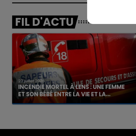
FIL D'ACTU
7h00 - 12h00
nd
La Team du Week-end
23 juillet 2026
INCENDIE MORTEL À LENS : UNE FEMME
ET SON BÉBÉ ENTRE LA VIE ET LA...
Un homme s'est immolé par le feu après avoir
aspergé sa compagne et leur bébé de trois
mois d'un liquide inflammable.