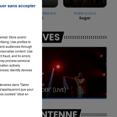
s
uer sans accepter
SHAKIRA FEAT. BURNA BOY
ROBIN SCHULZ
Dai Dai
Sugar
es
16h00 - 20h00
LA TEAM DU WEEK-END
LES LIVES
erest: Store and/or
tising; Use profiles to
tand audiences through
personalise content; Use
 fraud, and fix errors;
 may process personal
mation actively
vices; Identify devices
31 janvier 2025
rtenaires dans "Gérer
GIMS "SPIDER" (LIVE)
s'appliqueront que pour
les cookies" situé en
A L'ANTENNE