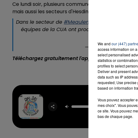
Ce lundi soir, plusieurs communes du Pas-de-Calais 
mais aussi les secteurs d'Hesdin, Béthune et Bruay.
Dans le secteur de
#Meaulens
à
#Arras
les fort
16h00 - 20h00
équipes de la CUA ont procédé à des relogement
LA TEAM DU WEEK-END
Restez prudent
p
We and
our (447) partn
— Com. Urbaine Arra
access information on a 
select personalised ad
Téléchargez gratuitement l'application Contact F
statistics or combinatio
profiles to select person
Deliver and present adv
data such as IP address 
requested; Use precise g
based on information tra
Vous pouvez accepter en 
Dai D
mes choix". Vous pouvez
SHAKIRA
ce site. Vous pouvez met
BURNA
bas de chaque page.