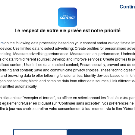
ont déjà été touchées par les inondations, dans le Ternoi
Contin
es pluies ont engendré de nombreux dégâts. Sur place d
7h00 - 12h00
s et identifiés les propriétaires des voitures inondées.
Le respect de votre vie privée est notre priorité
LA TEAM DU WEEK-END
ic.twitter.com/9w8nFDEXvy
ers
do the following data processing based on your consent and/or our legitimate int
s (@GrandArras)
June 29, 2021
device; Use limited data to select advertising; Create profiles for personalised adver
vertising; Measure advertising performance; Measure content performance; Unders
M sur
et
ns of data from different sources; Develop and improve services; Create profiles to 
alised content; Use limited data to select content; Ensure security, prevent and detect
ertising and content; Save and communicate privacy choices. These technologies
and browsing data to offer following functionalities: Identify devices based on infor
eolocation data; Match and combine data from other data sources; Link different de
nsmitted automatically.
cliquant sur "Accepter et fermer", ou affiner en sélectionnant les finalités et/ou pa
ai
RADIO CONTACT
 également refuser en cliquant sur "Continuer sans accepter". Vos préférences ne 
 FEAT.
tre à jour vos choix, ou retirer votre consentement à tout moment via le lien "Gérer 
 BOY