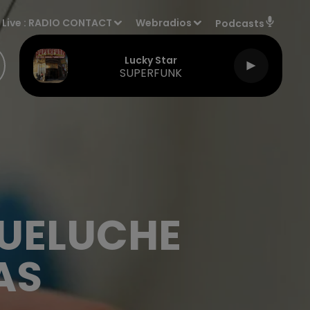
Live :
RADIO CONTACT
Webradios
Podcasts
Lucky Star
SUPERFUNK
QUELUCHE
AS