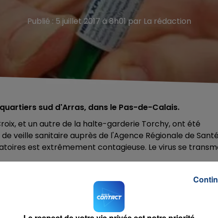
Publié : 5 juillet 2017 à 8h01 par La rédaction
quartiers sud d'Arras, dans le Pas-de-Calais.
oix, et un autre de la halte-garderie Torchy, ont été
de veille sanitaire auprès de l'Agence Régionale de Sant
ratoires est extrêmement contagieuse. Le virus se transm
année. Bien souvent, il s'agit de bébés trop jeunes pour
Contin
du la protection du vaccin.
Le respect de votre vie privée est notre priorité