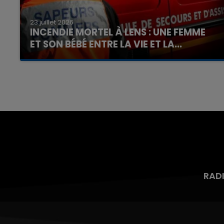
23 juillet 2026
INCENDIE MORTEL À LENS : UNE FEMME
ET SON BÉBÉ ENTRE LA VIE ET LA...
Un homme s'est immolé par le feu après avoir
aspergé sa compagne et leur bébé de trois
mois d'un liquide inflammable.
RAD