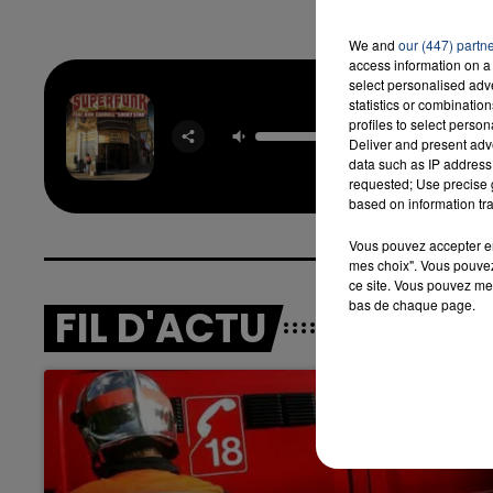
We and
our (447) partn
access information on a 
select personalised ad
statistics or combinatio
profiles to select person
Lucky 
Deliver and present adv
SUPER
data such as IP address 
requested; Use precise g
based on information tra
Vous pouvez accepter en 
mes choix". Vous pouvez
ce site. Vous pouvez met
bas de chaque page.
FIL D'ACTU