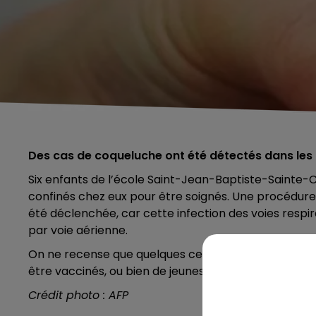
Des cas de coqueluche ont été détectés dans les 
Six enfants de l’école Saint-Jean-Baptiste-Sainte-Cr
confinés chez eux pour être soignés. Une procédure 
été déclenchée, car cette infection des voies respi
par voie aérienne.
On ne recense que quelques centaines de cas chaque 
être vaccinés, ou bien de jeunes adultes qui ont per
Crédit photo : AFP