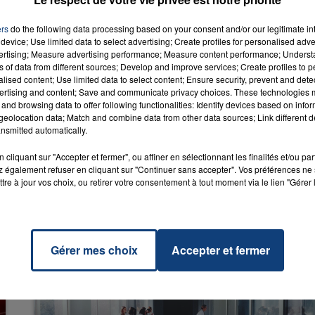
ers
do the following data processing based on your consent and/or our legitimate int
device; Use limited data to select advertising; Create profiles for personalised adver
vertising; Measure advertising performance; Measure content performance; Unders
ns of data from different sources; Develop and improve services; Create profiles to 
alised content; Use limited data to select content; Ensure security, prevent and detect
Star
RADIO CONTACT
ertising and content; Save and communicate privacy choices. These technologies
FUNK
and browsing data to offer following functionalities: Identify devices based on infor
eolocation data; Match and combine data from other data sources; Link different de
nsmitted automatically.
cliquant sur "Accepter et fermer", ou affiner en sélectionnant les finalités et/ou pa
 également refuser en cliquant sur "Continuer sans accepter". Vos préférences ne 
tre à jour vos choix, ou retirer votre consentement à tout moment via le lien "Gérer 
Gérer mes choix
Accepter et fermer