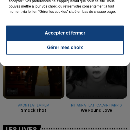
accepter". Vos préférences ne s'appliqueront que pour ce site. Vous
OPÉRER DE LA CHEVILLE RESSORT DE LA...
pouvez mettre à jour vos choix, ou retirer votre consentement à tout
La famille a porté plainte contre la clinique qui a
moment via le lien "Gérer les cookies" situé en bas de chaque page.
reconnu sa responsabilité et présenté ses
excuses.
TITRES DIFFUSÉS
Accepter et fermer
22h19
22h19
22h15
22h15
Gérer mes choix
AKON FEAT EMINEM
RIHANNA FEAT. CALVIN HARRIS
Smack That
We Found Love
LES LIVES