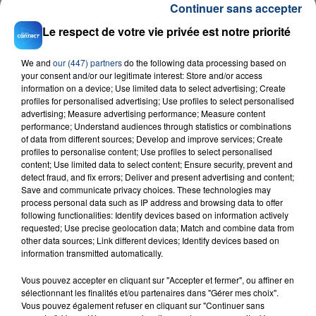
Continuer sans accepter
Le respect de votre vie privée est notre priorité
We and
our (447) partners
do the following data processing based on
your consent and/or our legitimate interest: Store and/or access
information on a device; Use limited data to select advertising; Create
profiles for personalised advertising; Use profiles to select personalised
23 juillet 2026
advertising; Measure advertising performance; Measure content
INCENDIE MORTEL À LENS : UNE FEMME ET
performance; Understand audiences through statistics or combinations
of data from different sources; Develop and improve services; Create
SON BÉBÉ ENTRE LA VIE ET LA...
profiles to personalise content; Use profiles to select personalised
Un homme s'est immolé par le feu après avoir
content; Use limited data to select content; Ensure security, prevent and
detect fraud, and fix errors; Deliver and present advertising and content;
aspergé sa compagne et leur bébé de trois mois
Save and communicate privacy choices. These technologies may
d'un liquide inflammable.
process personal data such as IP address and browsing data to offer
following functionalities: Identify devices based on information actively
requested; Use precise geolocation data; Match and combine data from
other data sources; Link different devices; Identify devices based on
information transmitted automatically.
Vous pouvez accepter en cliquant sur "Accepter et fermer", ou affiner en
20 juillet 2026
sélectionnant les finalités et/ou partenaires dans "Gérer mes choix".
UNE ADOLESCENTE DEVANT SE FAIRE
Vous pouvez également refuser en cliquant sur "Continuer sans