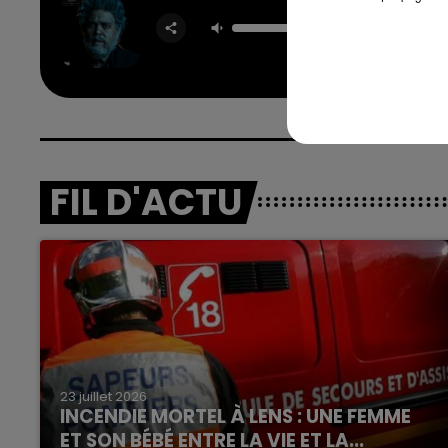
Take My 
THE WE
FIL D'ACTU
7h00 - 12h00
nd
La Team du Week-end
23 juillet 2026
INCENDIE MORTEL À LENS : UNE FEMME
ET SON BÉBÉ ENTRE LA VIE ET LA...