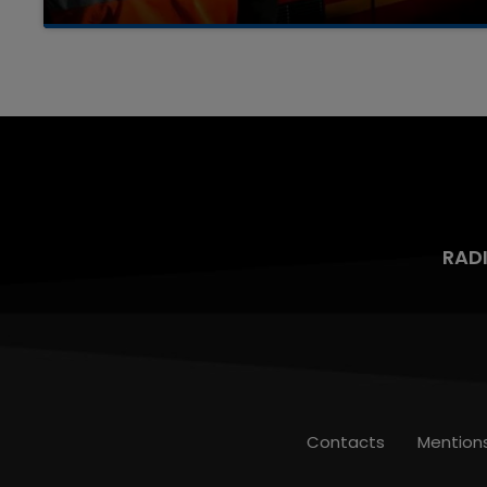
Un homme s'est immolé par le feu après avoir
aspergé sa compagne et leur bébé de trois
mois d'un liquide inflammable.
RAD
Contacts
Mention