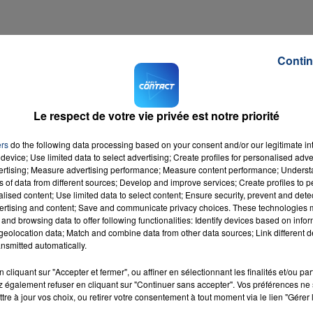
16h00 - 20h00
Contin
LA TEAM DU WEEK-END
LA
essionnelle
ncrétiser votre projet professionnel (priorité sera
 conduire est indispensable)
Le respect de votre vie privée est notre priorité
n service de la Ville
tes pas étudiant
ers
do the following data processing based on your consent and/or our legitimate int
le
device; Use limited data to select advertising; Create profiles for personalised adver
vertising; Measure advertising performance; Measure content performance; Unders
pel de Préparation à la Défense)
ns of data from different sources; Develop and improve services; Create profiles to 
alised content; Use limited data to select content; Ensure security, prevent and detect
irectement sur
le site de la ville de Roubaix
.
ertising and content; Save and communicate privacy choices. These technologies
and browsing data to offer following functionalities: Identify devices based on infor
M sur
et
eolocation data; Match and combine data from other data sources; Link different de
nsmitted automatically.
cliquant sur "Accepter et fermer", ou affiner en sélectionnant les finalités et/ou pa
 également refuser en cliquant sur "Continuer sans accepter". Vos préférences ne 
tre à jour vos choix, ou retirer votre consentement à tout moment via le lien "Gérer 