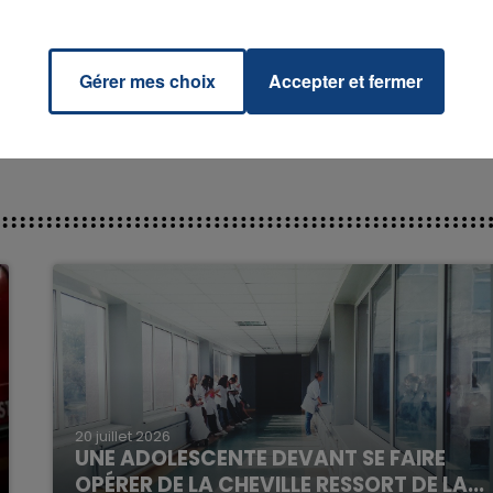
Breath
RADIO CONTACT
EKND
Gérer mes choix
Accepter et fermer
16h00 - 20h00
La Team du Week-end
20 juillet 2026
UNE ADOLESCENTE DEVANT SE FAIRE
OPÉRER DE LA CHEVILLE RESSORT DE LA...