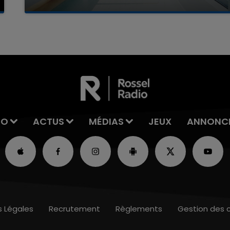
La famille a porté plainte contre la clinique qui a
reconnu sa responsabilité et présenté ses
excuses.
IO
ACTUS
MÉDIAS
JEUX
ANNONC
s Légales
Recrutement
Règlements
Gestion des 