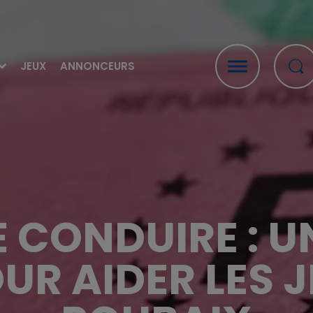
JEUX
ANNONCEURS
 CONDUIRE : U
UR AIDER LES J