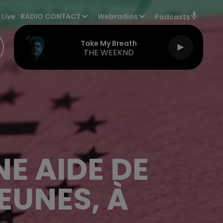
Live :
RADIO CONTACT
Webradios
Podcasts
Take My Breath
THE WEEKND
NE AIDE DE
EUNES, À