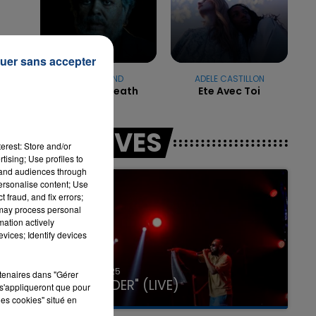
7h00 - 12h00
uer sans accepter
 TEAM DU WEEK-END
LA T
THE WEEKND
ADELE CASTILLON
Take My Breath
Ete Avec Toi
LES LIVES
erest: Store and/or
tising; Use profiles to
tand audiences through
personalise content; Use
 fraud, and fix errors;
 may process personal
mation actively
vices; Identify devices
31 janvier 2025
rtenaires dans "Gérer
GIMS "SPIDER" (LIVE)
s'appliqueront que pour
les cookies" situé en