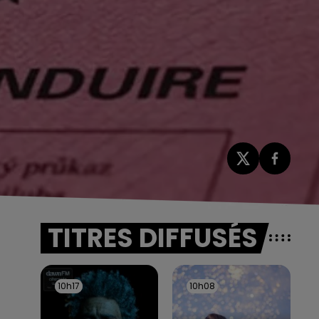
TITRES DIFFUSÉS
10h17
10h17
10h08
10h08