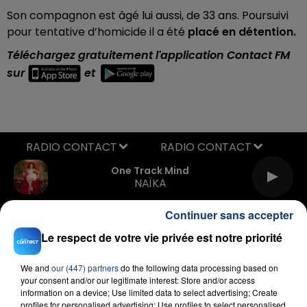
Son compagnon est âgé lui aussi, de 33 ans. Poursuivi
pour tentative d’homicide il a été
placé en détention.
Téléchargez gratuitement l'application Contact FM
sur
et
RADIO CONTACT
One Track Mind
NAÏKA
Continuer sans accepter
Le respect de votre vie privée est notre priorité
We and
our (447) partners
do the following data processing based on
your consent and/or our legitimate interest: Store and/or access
information on a device; Use limited data to select advertising; Create
profiles for personalised advertising; Use profiles to select personalised