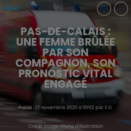
PAS-DE-CALAIS :
UNE FEMME BRÛLÉE
PAR SON
COMPAGNON, SON
PRONOSTIC VITAL
ENGAGÉ
Publié : 17 novembre 2020 à 16h12 par E.D.
Crédit image:
Photo d'illustration