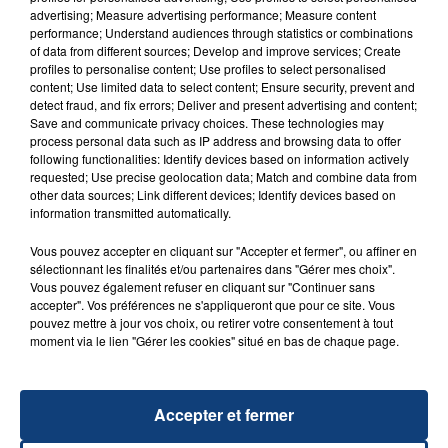
FIL D'ACTU
advertising; Measure advertising performance; Measure content
performance; Understand audiences through statistics or combinations
of data from different sources; Develop and improve services; Create
profiles to personalise content; Use profiles to select personalised
content; Use limited data to select content; Ensure security, prevent and
detect fraud, and fix errors; Deliver and present advertising and content;
Save and communicate privacy choices. These technologies may
process personal data such as IP address and browsing data to offer
following functionalities: Identify devices based on information actively
requested; Use precise geolocation data; Match and combine data from
other data sources; Link different devices; Identify devices based on
23 juillet 2026
INCENDIE MORTEL À LENS : UNE FEMME ET
information transmitted automatically.
SON BÉBÉ ENTRE LA VIE ET LA...
Vous pouvez accepter en cliquant sur "Accepter et fermer", ou affiner en
Un homme s'est immolé par le feu après avoir
sélectionnant les finalités et/ou partenaires dans "Gérer mes choix".
Vous pouvez également refuser en cliquant sur "Continuer sans
aspergé sa compagne et leur bébé de trois mois
accepter". Vos préférences ne s'appliqueront que pour ce site. Vous
d'un liquide inflammable.
pouvez mettre à jour vos choix, ou retirer votre consentement à tout
moment via le lien "Gérer les cookies" situé en bas de chaque page.
Accepter et fermer
20 juillet 2026