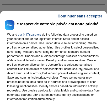
Continuer sans accepter
FIL D'ACTU
Le respect de votre vie privée est notre priorité
We and
our (447) partners
do the following data processing based on
your consent and/or our legitimate interest: Store and/or access
information on a device; Use limited data to select advertising; Create
profiles for personalised advertising; Use profiles to select personalised
advertising; Measure advertising performance; Measure content
performance; Understand audiences through statistics or combinations
of data from different sources; Develop and improve services; Create
profiles to personalise content; Use profiles to select personalised
23 juillet 2026
INCENDIE MORTEL À LENS : UNE FEMME ET
content; Use limited data to select content; Ensure security, prevent and
detect fraud, and fix errors; Deliver and present advertising and content;
SON BÉBÉ ENTRE LA VIE ET LA...
Save and communicate privacy choices. These technologies may
Un homme s'est immolé par le feu après avoir
process personal data such as IP address and browsing data to offer
following functionalities: Identify devices based on information actively
aspergé sa compagne et leur bébé de trois mois
requested; Use precise geolocation data; Match and combine data from
d'un liquide inflammable.
other data sources; Link different devices; Identify devices based on
information transmitted automatically.