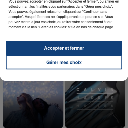
Vous pouvez accepter en cliquant sur "Accepter et fermer", ou affiner en
sélectionnant les finalités et/ou partenaires dans "Gérer mes choix".
Vous pouvez également refuser en cliquant sur "Continuer sans
accepter". Vos préférences ne s'appliqueront que pour ce site. Vous
20 juillet 2026
pouvez mettre à jour vos choix, ou retirer votre consentement à tout
UNE ADOLESCENTE DEVANT SE FAIRE
moment via le lien "Gérer les cookies" situé en bas de chaque page.
OPÉRER DE LA CHEVILLE RESSORT DE LA...
La famille a porté plainte contre la clinique qui a
reconnu sa responsabilité et présenté ses
Accepter et fermer
excuses.
TITRES DIFFUSÉS
Gérer mes choix
20h49
20h49
20h46
20h46