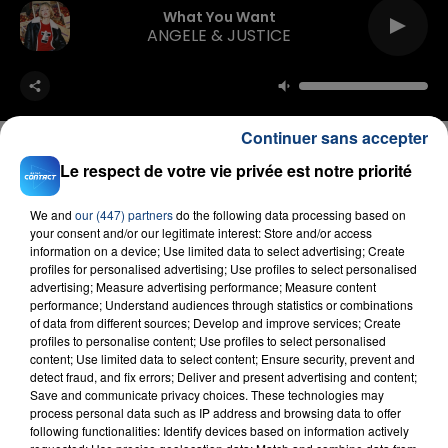
What You Want
ANGELE & JUSTICE
Continuer sans accepter
Le respect de votre vie privée est notre priorité
FIL D'ACTU
We and
our (447) partners
do the following data processing based on
your consent and/or our legitimate interest: Store and/or access
information on a device; Use limited data to select advertising; Create
profiles for personalised advertising; Use profiles to select personalised
advertising; Measure advertising performance; Measure content
performance; Understand audiences through statistics or combinations
of data from different sources; Develop and improve services; Create
profiles to personalise content; Use profiles to select personalised
content; Use limited data to select content; Ensure security, prevent and
detect fraud, and fix errors; Deliver and present advertising and content;
Save and communicate privacy choices. These technologies may
23 juillet 2026
process personal data such as IP address and browsing data to offer
INCENDIE MORTEL À LENS : UNE FEMME ET
following functionalities: Identify devices based on information actively