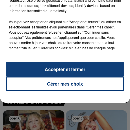
requested; Use precise geolocation data; Match and combine data from
SON BÉBÉ ENTRE LA VIE ET LA...
other data sources; Link different devices; Identify devices based on
Un homme s'est immolé par le feu après avoir
information transmitted automatically.
aspergé sa compagne et leur bébé de trois mois
Vous pouvez accepter en cliquant sur "Accepter et fermer", ou affiner en
d'un liquide inflammable.
sélectionnant les finalités et/ou partenaires dans "Gérer mes choix".
Vous pouvez également refuser en cliquant sur "Continuer sans
accepter". Vos préférences ne s'appliqueront que pour ce site. Vous
pouvez mettre à jour vos choix, ou retirer votre consentement à tout
moment via le lien "Gérer les cookies" situé en bas de chaque page.
20 juillet 2026
UNE ADOLESCENTE DEVANT SE FAIRE
Accepter et fermer
OPÉRER DE LA CHEVILLE RESSORT DE LA...
La famille a porté plainte contre la clinique qui a
Gérer mes choix
reconnu sa responsabilité et présenté ses
excuses.
TITRES DIFFUSÉS
22h15
22h15
22h12
22h12