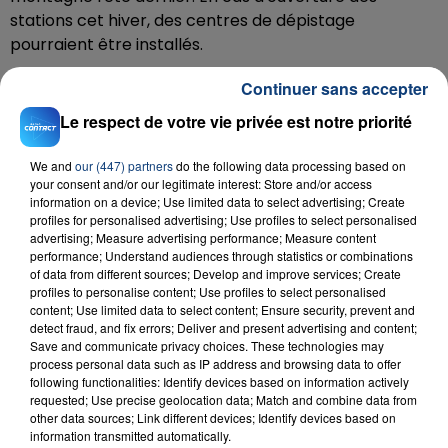
stations cet hiver, des centres de dépistage
pourraient être installés.
Téléchargez gratuitement l'application Contact FM
Continuer sans accepter
sur
et
Le respect de votre vie privée est notre priorité
We and
our (447) partners
do the following data processing based on
your consent and/or our legitimate interest: Store and/or access
information on a device; Use limited data to select advertising; Create
RADIO CONTACT
profiles for personalised advertising; Use profiles to select personalised
advertising; Measure advertising performance; Measure content
Four To The Floor
performance; Understand audiences through statistics or combinations
OFENBACH & STARSAILOR
of data from different sources; Develop and improve services; Create
profiles to personalise content; Use profiles to select personalised
content; Use limited data to select content; Ensure security, prevent and
detect fraud, and fix errors; Deliver and present advertising and content;
Save and communicate privacy choices. These technologies may
process personal data such as IP address and browsing data to offer
following functionalities: Identify devices based on information actively
requested; Use precise geolocation data; Match and combine data from
other data sources; Link different devices; Identify devices based on
information transmitted automatically.