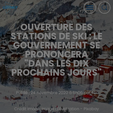
OUVERTURE DES
STATIONS DE SKI : LE
GOUVERNEMENT SE
PRONONCERA
"DANS LES DIX
PROCHAINS JOURS"
Publié : 24 novembre 2020 à 6h06 par I.D.
Crédit image:
Image d'illustration - Pixabay