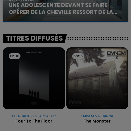
UNE ADOLESCENTE DEVANT SE FAIRE
OPÉRER DE LA CHEVILLE RESSORT DE LA...
La famille a porté plainte contre la clinique qui a
reconnu sa responsabilité et présenté ses
excuses.
TITRES DIFFUSÉS
6h00
6h00
5h56
5h56
OFENBACH & STARSAILOR
EMINEM & RIHANNA
Four To The Floor
The Monster