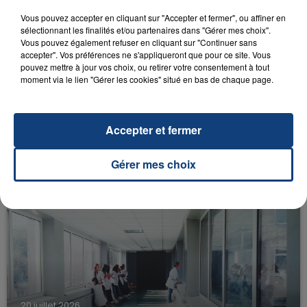
FIL D'ACTU
Vous pouvez accepter en cliquant sur "Accepter et fermer", ou affiner en
sélectionnant les finalités et/ou partenaires dans "Gérer mes choix".
Vous pouvez également refuser en cliquant sur "Continuer sans
accepter". Vos préférences ne s'appliqueront que pour ce site. Vous
pouvez mettre à jour vos choix, ou retirer votre consentement à tout
moment via le lien "Gérer les cookies" situé en bas de chaque page.
Accepter et fermer
23 juillet 2026
INCENDIE MORTEL À LENS : UNE FEMME ET
SON BÉBÉ ENTRE LA VIE ET LA...
Gérer mes choix
Un homme s'est immolé par le feu après avoir
aspergé sa compagne et leur bébé de trois mois
d'un liquide inflammable.
20 juillet 2026