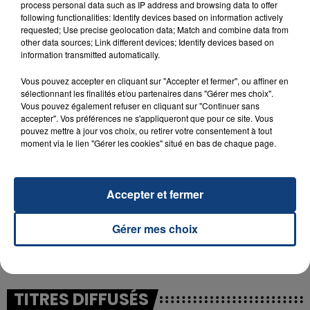
process personal data such as IP address and browsing data to offer
following functionalities: Identify devices based on information actively
requested; Use precise geolocation data; Match and combine data from
23 juillet 2026
other data sources; Link different devices; Identify devices based on
INCENDIE MORTEL À LENS : UNE FEMME ET
information transmitted automatically.
SON BÉBÉ ENTRE LA VIE ET LA...
Un homme s'est immolé par le feu après avoir
Vous pouvez accepter en cliquant sur "Accepter et fermer", ou affiner en
sélectionnant les finalités et/ou partenaires dans "Gérer mes choix".
aspergé sa compagne et leur bébé de trois mois
Vous pouvez également refuser en cliquant sur "Continuer sans
d'un liquide inflammable.
accepter". Vos préférences ne s'appliqueront que pour ce site. Vous
pouvez mettre à jour vos choix, ou retirer votre consentement à tout
moment via le lien "Gérer les cookies" situé en bas de chaque page.
Accepter et fermer
20 juillet 2026
UNE ADOLESCENTE DEVANT SE FAIRE
Gérer mes choix
OPÉRER DE LA CHEVILLE RESSORT DE LA...
La famille a porté plainte contre la clinique qui a
reconnu sa responsabilité et présenté ses
excuses.
TITRES DIFFUSÉS