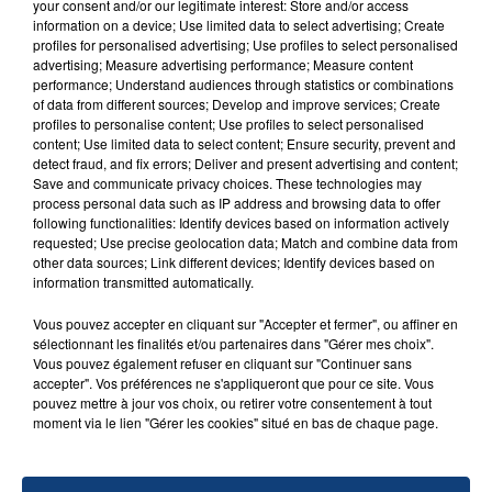
your consent and/or our legitimate interest: Store and/or access
revisitant au détail près les conditions d’accueil et
information on a device; Use limited data to select advertising; Create
d’enseignement des élèves. L’aménagement des
profiles for personalised advertising; Use profiles to select personalised
advertising; Measure advertising performance; Measure content
lieux ; les conditions d’hygiène ; de restauration ; les
performance; Understand audiences through statistics or combinations
méthodes d’éducation ; le matériel pédagogique…
of data from different sources; Develop and improve services; Create
doivent être revus, avec en plus une formation
profiles to personalise content; Use profiles to select personalised
content; Use limited data to select content; Ensure security, prevent and
adaptée des personnels concernés
".
detect fraud, and fix errors; Deliver and present advertising and content;
Téléchargez gratuitement l'application Contact FM
Save and communicate privacy choices. These technologies may
process personal data such as IP address and browsing data to offer
sur
et
following functionalities: Identify devices based on information actively
requested; Use precise geolocation data; Match and combine data from
other data sources; Link different devices; Identify devices based on
information transmitted automatically.
Vous pouvez accepter en cliquant sur "Accepter et fermer", ou affiner en
RADIO CONTACT
sélectionnant les finalités et/ou partenaires dans "Gérer mes choix".
Vous pouvez également refuser en cliquant sur "Continuer sans
Bellevie
accepter". Vos préférences ne s'appliqueront que pour ce site. Vous
MARGUERITE
pouvez mettre à jour vos choix, ou retirer votre consentement à tout
moment via le lien "Gérer les cookies" situé en bas de chaque page.