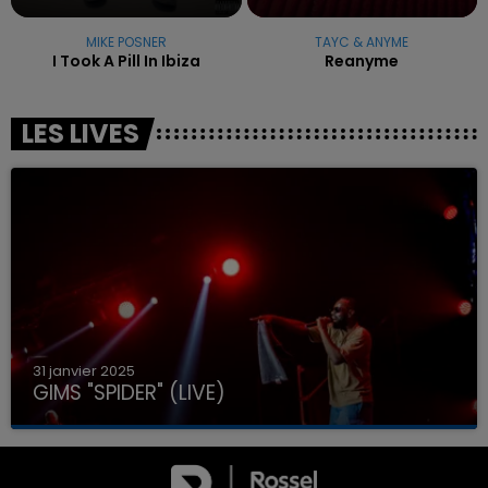
MIKE POSNER
TAYC & ANYME
I Took A Pill In Ibiza
Reanyme
LES LIVES
31 janvier 2025
GIMS "SPIDER" (LIVE)