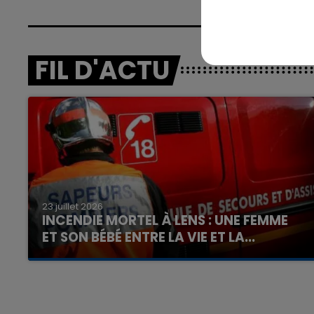
FIL D'ACTU
7h00 - 12h00
nd
La Team du Week-end
23 juillet 2026
INCENDIE MORTEL À LENS : UNE FEMME
ET SON BÉBÉ ENTRE LA VIE ET LA...
Un homme s'est immolé par le feu après avoir
aspergé sa compagne et leur bébé de trois
mois d'un liquide inflammable.