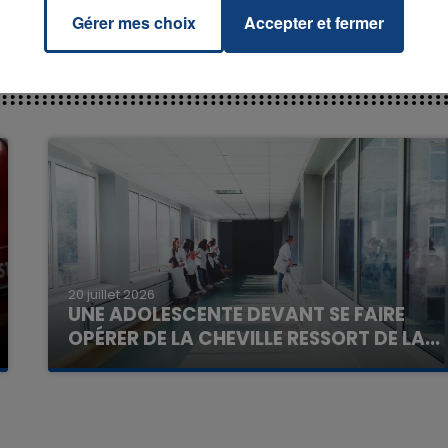
Gérer mes choix
Accepter et fermer
16h00 - 20h00
La Team du Week-end
20 juillet 2026
UNE ADOLESCENTE DEVANT SE FAIRE
OPÉRER DE LA CHEVILLE RESSORT DE LA...
La famille a porté plainte contre la clinique qui a
reconnu sa responsabilité et présenté ses
excuses.