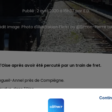
Publié : 2 avril 2020 à 16h37 par E.D.
édit image:
Photo d'illustration Flickr by @Simon-Pierre L
Oise après avoir été percuté par un train de fret.
ongueil-Annel près de Compiègne.
oudun, dans l'Oise.
 privilégiée
.
Contin
 
 et 