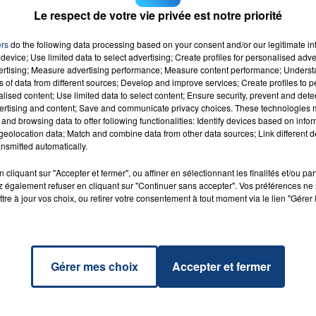
Le respect de votre vie privée est notre priorité
ers
do the following data processing based on your consent and/or our legitimate int
device; Use limited data to select advertising; Create profiles for personalised adver
vertising; Measure advertising performance; Measure content performance; Unders
can
ns of data from different sources; Develop and improve services; Create profiles to 
RADIO CONTACT
L &
alised content; Use limited data to select content; Ensure security, prevent and detect
TO
ertising and content; Save and communicate privacy choices. These technologies
and browsing data to offer following functionalities: Identify devices based on infor
eolocation data; Match and combine data from other data sources; Link different de
nsmitted automatically.
cliquant sur "Accepter et fermer", ou affiner en sélectionnant les finalités et/ou pa
 également refuser en cliquant sur "Continuer sans accepter". Vos préférences ne 
tre à jour vos choix, ou retirer votre consentement à tout moment via le lien "Gérer 
Gérer mes choix
Accepter et fermer