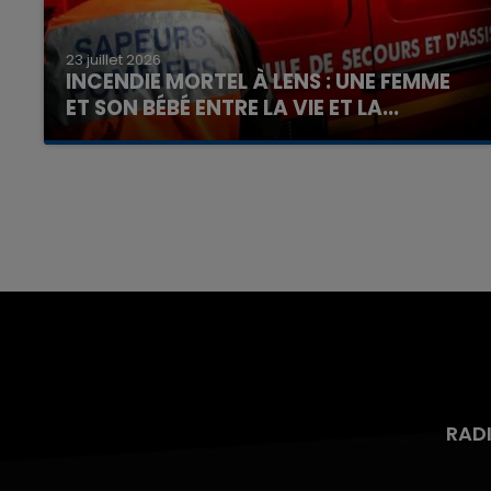
23 juillet 2026
INCENDIE MORTEL À LENS : UNE FEMME
ET SON BÉBÉ ENTRE LA VIE ET LA...
Un homme s'est immolé par le feu après avoir
aspergé sa compagne et leur bébé de trois
mois d'un liquide inflammable.
RAD