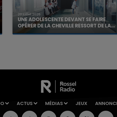
20 juillet 2026
UNE ADOLESCENTE DEVANT SE FAIRE
OPÉRER DE LA CHEVILLE RESSORT DE LA...
La famille a porté plainte contre la clinique qui a
reconnu sa responsabilité et présenté ses
excuses.
7h00 - 11h00
La Team de l'été
IO
ACTUS
MÉDIAS
JEUX
ANNONC