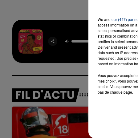
We and
our (447) partn
access information on a 
select personalised ad
Jamai
statistics or combinatio
HUGE
profiles to select person
SOL
Deliver and present adv
data such as IP address 
requested; Use precise g
based on information tra
Vous pouvez accepter en 
mes choix". Vous pouvez
ce site. Vous pouvez met
FIL D'ACTU
bas de chaque page.