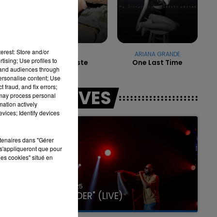
16h00 - 20h00
LA TEAM DU WEEK-END
erest: Store and/or
EVA
ARIANA GRANDE
tising; Use profiles to
Sur La Piste
One Last Time
tand audiences through
personalise content; Use
 fraud, and fix errors;
LES LIVES
 may process personal
mation actively
vices; Identify devices
rtenaires dans "Gérer
s'appliqueront que pour
les cookies" situé en
31 janvier 2025
GIMS "SPIDER" (LIVE)