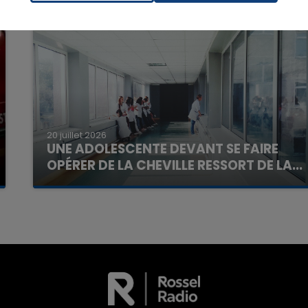
20 juillet 2026
UNE ADOLESCENTE DEVANT SE FAIRE
16h00 - 20h00
OPÉRER DE LA CHEVILLE RESSORT DE LA...
La Team du Week-end
La famille a porté plainte contre la clinique qui a
reconnu sa responsabilité et présenté ses
excuses.