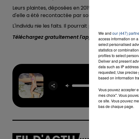
Leurs plaintes, déposées en 2015 et 2016, sont indép
d'elle a été recontactée par son agresseur sur Facebo
16h00 - 20h00
L'individu nie les faits. Il pourrait pourtant s'en être
LA TEAM DU WEEK-END
We and
our (447) partn
Téléchargez gratuitement l'application Contact F
access information on a 
select personalised ad
statistics or combinatio
profiles to select person
Deliver and present adv
data such as IP address 
requested; Use precise g
based on information tra
Sur La 
EV
Vous pouvez accepter en 
mes choix". Vous pouvez
ce site. Vous pouvez met
bas de chaque page.