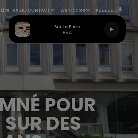
Live :
RADIO CONTACT
Webradios
Podcasts
Sur La Piste
EVA
AMNÉ POUR
 SUR DES