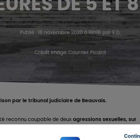
URES DE 5 ET 
Publié : 18 novembre 2020 à 16h18 par E.D.
Crédit image:
Courrier Picard
on par le tribunal judiciaire de Beauvais.
a été reconnu coupable de deux
agressions sexuelles, sur
Contin
ecourt, dans l'Oise en 2008.