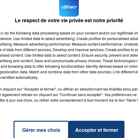
endantes, les deux victimes ne se connaissant pas. L’une
ok, huit ans après les faits, d'où sa plainte.
Le respect de votre vie privée est notre priorité
7h00 - 12h00
 pris à trois autres personnes. L'enquête se poursuit.
LA TEAM DU WEEK-END
ers
do the following data processing based on your consent and/or our legitimate int
M sur
et
device; Use limited data to select advertising; Create profiles for personalised adver
vertising; Measure advertising performance; Measure content performance; Unders
ns of data from different sources; Develop and improve services; Create profiles to 
alised content; Use limited data to select content; Ensure security, prevent and detect
ertising and content; Save and communicate privacy choices. These technologies
and browsing data to offer following functionalities: Identify devices based on infor
eolocation data; Match and combine data from other data sources; Link different de
nsmitted automatically.
Piste
RADIO CONTACT
A
cliquant sur "Accepter et fermer", ou affiner en sélectionnant les finalités et/ou pa
 également refuser en cliquant sur "Continuer sans accepter". Vos préférences ne 
tre à jour vos choix, ou retirer votre consentement à tout moment via le lien "Gérer 
Gérer mes choix
Accepter et fermer