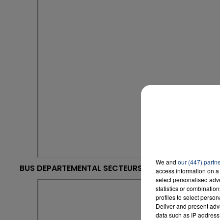
7h00 - 12h00
nd
La Team du Week-end
We and
our (447) partn
BUS DEPARTEMENTAL SECTEURS NANTEUIL-LE-HAUDO
access information on a 
select personalised ad
statistics or combinatio
profiles to select person
Deliver and present adv
data such as IP address 