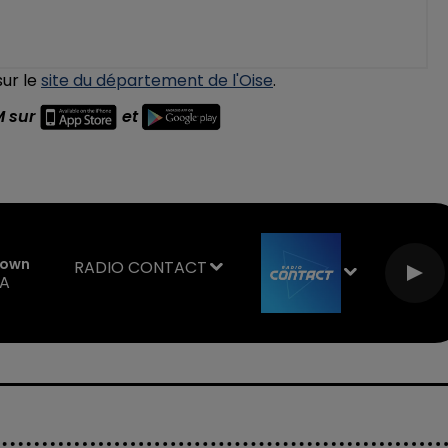
sur le
site du département de l'Oise
.
M sur
et
Down
RADIO CONTACT
A