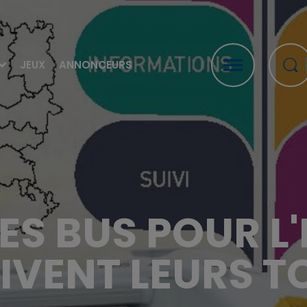
JEUX
ANNONCEURS
 LES BUS POUR L
IVENT LEURS T