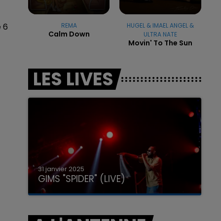
e 6
REMA
HUGEL & IMAEL ANGEL &
Calm Down
ULTRA NATE
Movin' To The Sun
16h00 - 20h00
LA TEAM DU WEEK-END
LES LIVES
31 janvier 2025
GIMS "SPIDER" (LIVE)