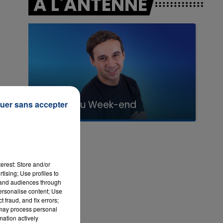
A L'ANTENNE
7h00 - 12h00
La Team du Week-end
uer sans accepter
erest: Store and/or
tising; Use profiles to
tand audiences through
personalise content; Use
 fraud, and fix errors;
 may process personal
mation actively