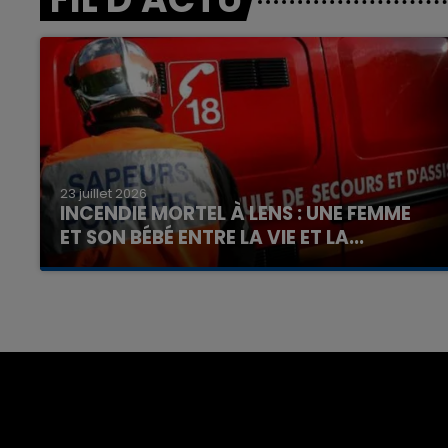
23 juillet 2026
INCENDIE MORTEL À LENS : UNE FEMME
ET SON BÉBÉ ENTRE LA VIE ET LA...
Un homme s'est immolé par le feu après avoir
aspergé sa compagne et leur bébé de trois
mois d'un liquide inflammable.