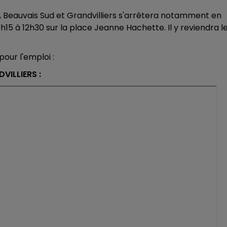
 Beauvais Sud et Grandvilliers s'arrêtera notamment en
h15 à 12h30 sur la place Jeanne Hachette. Il y reviendra l
7h00 - 12h00
LA TEAM DU WEEK-END
our l'emploi :
VILLIERS :