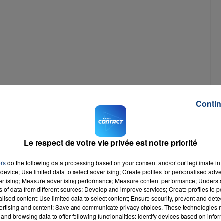
16h00 - 20h00
La Team du Week-end
Contin
Le respect de votre vie privée est notre priorité
ers
do the following data processing based on your consent and/or our legitimate int
UIN ET CREPY-EN-VALOIS :
device; Use limited data to select advertising; Create profiles for personalised adver
vertising; Measure advertising performance; Measure content performance; Unders
ns of data from different sources; Develop and improve services; Create profiles to 
alised content; Use limited data to select content; Ensure security, prevent and detect
ertising and content; Save and communicate privacy choices. These technologies
and browsing data to offer following functionalities: Identify devices based on infor