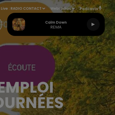
Live :
RADIO CONTACT
Webradios
Podcasts
Calm Down
REMA
'EMPLOI
OURNÉES