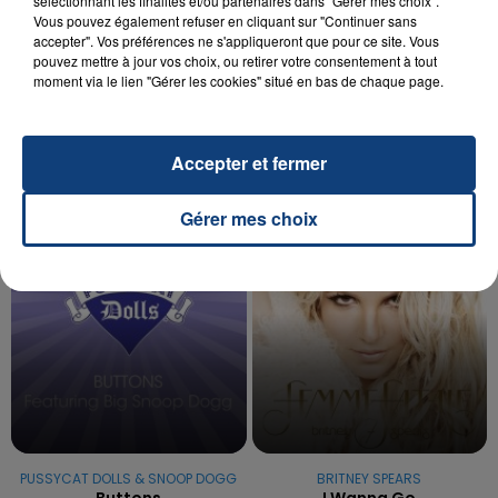
sélectionnant les finalités et/ou partenaires dans "Gérer mes choix".
Vous pouvez également refuser en cliquant sur "Continuer sans
20 juillet 2026
accepter". Vos préférences ne s'appliqueront que pour ce site. Vous
UNE ADOLESCENTE DEVANT SE FAIRE
pouvez mettre à jour vos choix, ou retirer votre consentement à tout
OPÉRER DE LA CHEVILLE RESSORT DE LA...
moment via le lien "Gérer les cookies" situé en bas de chaque page.
La famille a porté plainte contre la clinique qui a
reconnu sa responsabilité et présenté ses
Accepter et fermer
excuses.
TITRES DIFFUSÉS
Gérer mes choix
22h37
22h37
22h33
22h33
PUSSYCAT DOLLS & SNOOP DOGG
BRITNEY SPEARS
Buttons
I Wanna Go