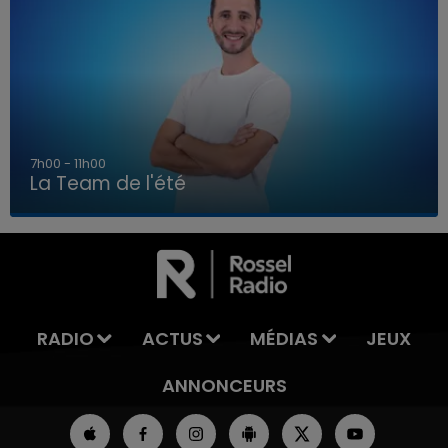
7h00 - 11h00
La Team de l'été
7h00 - 11h00
LA TEAM DE L'ÉTÉ
RADIO
ACTUS
MÉDIAS
JEUX
ANNONCEURS