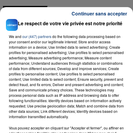
FIL D'ACTU
Continuer sans accepter
Le respect de votre vie privée est notre priorité
We and
our (447) partners
do the following data processing based on
your consent and/or our legitimate interest: Store and/or access
information on a device; Use limited data to select advertising; Create
profiles for personalised advertising; Use profiles to select personalised
advertising; Measure advertising performance; Measure content
performance; Understand audiences through statistics or combinations
23 juillet 2026
of data from different sources; Develop and improve services; Create
INCENDIE MORTEL À LENS : UNE FEMME ET
profiles to personalise content; Use profiles to select personalised
content; Use limited data to select content; Ensure security, prevent and
SON BÉBÉ ENTRE LA VIE ET LA...
detect fraud, and fix errors; Deliver and present advertising and content;
Un homme s'est immolé par le feu après avoir
Save and communicate privacy choices. These technologies may
aspergé sa compagne et leur bébé de trois mois
process personal data such as IP address and browsing data to offer
following functionalities: Identify devices based on information actively
d'un liquide inflammable.
requested; Use precise geolocation data; Match and combine data from
other data sources; Link different devices; Identify devices based on
information transmitted automatically.
Vous pouvez accepter en cliquant sur "Accepter et fermer", ou affiner en