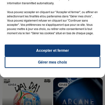
aspergé sa compagne et leur bébé de trois mois
information transmitted automatically.
d'un liquide inflammable.
Vous pouvez accepter en cliquant sur "Accepter et fermer", ou affiner en
sélectionnant les finalités et/ou partenaires dans "Gérer mes choix".
Vous pouvez également refuser en cliquant sur "Continuer sans
accepter". Vos préférences ne s'appliqueront que pour ce site. Vous
pouvez mettre à jour vos choix, ou retirer votre consentement à tout
moment via le lien "Gérer les cookies" situé en bas de chaque page.
20 juillet 2026
UNE ADOLESCENTE DEVANT SE FAIRE
OPÉRER DE LA CHEVILLE RESSORT DE LA...
Accepter et fermer
La famille a porté plainte contre la clinique qui a
reconnu sa responsabilité et présenté ses
Gérer mes choix
excuses.
TITRES DIFFUSÉS
10h54
10h54
10h48
10h48