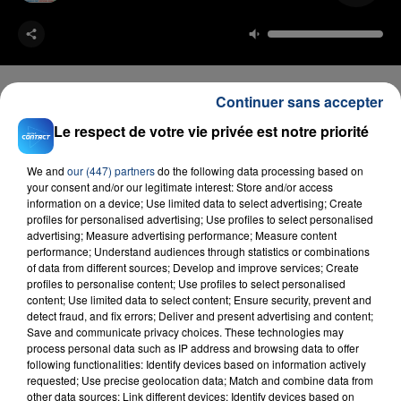
Continuer sans accepter
Le respect de votre vie privée est notre priorité
FIL D'ACTU
We and
our (447) partners
do the following data processing based on
your consent and/or our legitimate interest: Store and/or access
information on a device; Use limited data to select advertising; Create
profiles for personalised advertising; Use profiles to select personalised
advertising; Measure advertising performance; Measure content
performance; Understand audiences through statistics or combinations
of data from different sources; Develop and improve services; Create
profiles to personalise content; Use profiles to select personalised
content; Use limited data to select content; Ensure security, prevent and
detect fraud, and fix errors; Deliver and present advertising and content;
23 juillet 2026
Save and communicate privacy choices. These technologies may
INCENDIE MORTEL À LENS : UNE FEMME ET
process personal data such as IP address and browsing data to offer
SON BÉBÉ ENTRE LA VIE ET LA...
following functionalities: Identify devices based on information actively
requested; Use precise geolocation data; Match and combine data from
Un homme s'est immolé par le feu après avoir
other data sources; Link different devices; Identify devices based on