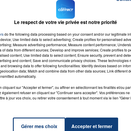
 pour passer le permis pendant cette formation.
emploi Adecco pour vous proposer des stages pendant la
Le respect de votre vie privée est notre priorité
16h00 - 20h00
LA TEAM DU WEEK-END
ontact FM: 03.21.08.64.83 en demandant M. DELILLE ou
ers
do the following data processing based on your consent and/or our legitimate int
device; Use limited data to select advertising; Create profiles for personalised adver
r
vertising; Measure advertising performance; Measure content performance; Unders
ns of data from different sources; Develop and improve services; Create profiles to 
alised content; Use limited data to select content; Ensure security, prevent and detect
ertising and content; Save and communicate privacy choices. These technologies
and browsing data to offer following functionalities: Identify devices based on infor
eolocation data; Match and combine data from other data sources; Link different de
nsmitted automatically.
leure
RADIO CONTACT
mie
cliquant sur "Accepter et fermer", ou affiner en sélectionnant les finalités et/ou pa
AE &
 également refuser en cliquant sur "Continuer sans accepter". Vos préférences ne 
ME
tre à jour vos choix, ou retirer votre consentement à tout moment via le lien "Gérer 
Gérer mes choix
Accepter et fermer