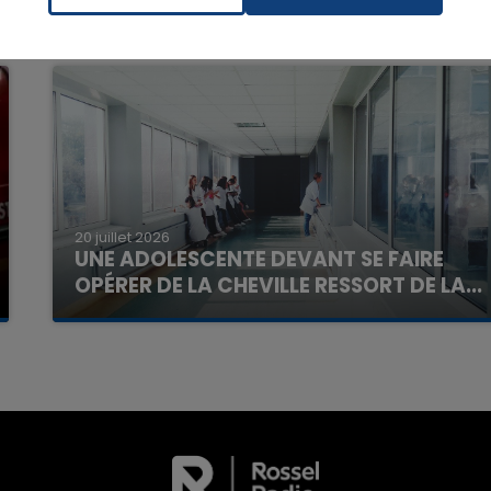
16h00 - 20h00
La Team du Week-end
20 juillet 2026
UNE ADOLESCENTE DEVANT SE FAIRE
OPÉRER DE LA CHEVILLE RESSORT DE LA...
La famille a porté plainte contre la clinique qui a
reconnu sa responsabilité et présenté ses
excuses.