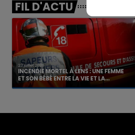
FIL D'ACTU
7h00 - 12h00
nd
La Team du Week-end
23 juillet 2026
INCENDIE MORTEL À LENS : UNE FEMME
ET SON BÉBÉ ENTRE LA VIE ET LA...
Un homme s'est immolé par le feu après avoir
aspergé sa compagne et leur bébé de trois
mois d'un liquide inflammable.