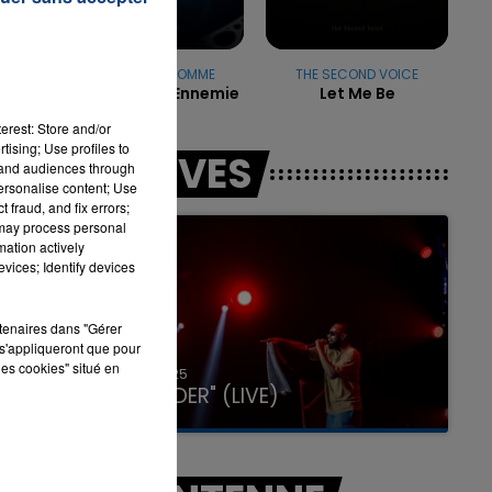
STROMAE & POMME
THE SECOND VOICE
Ma Meilleure Ennemie
Let Me Be
7h00 - 12h00
LA TEAM DU WEEK-END
erest: Store and/or
tising; Use profiles to
LES LIVES
tand audiences through
personalise content; Use
 fraud, and fix errors;
 may process personal
mation actively
vices; Identify devices
rtenaires dans "Gérer
s'appliqueront que pour
les cookies" situé en
31 janvier 2025
GIMS "SPIDER" (LIVE)