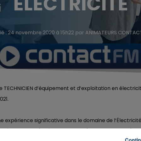
ELECTRICITE
lié : 24 novembre 2020 à 15h22 par ANIMATEURS CONTAC
de TECHNICIEN d’équipement et d’exploitation en électricit
021.
une expérience significative dans le domaine de l’Électricité
V en Électricité et/ou Électronique et/ou Domotique et/ou
Contin