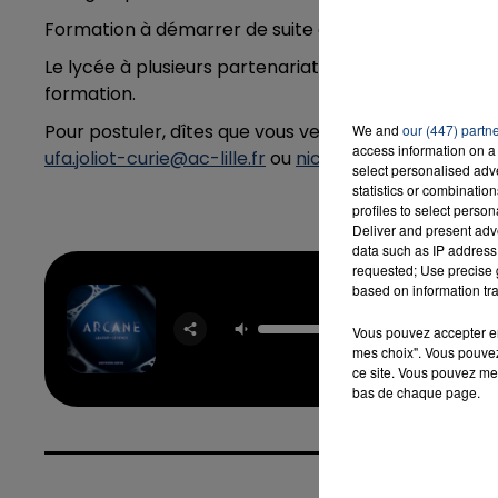
Formation à démarrer de suite et possibilité d’aide
Le lycée à plusieurs partenariats avec l'agence d'
formation.
7h00 - 12h00
LA TEAM DU WEEK-END
Pour postuler, dîtes que vous venez de la part de C
We and
our (447) partn
access information on a 
ufa.joliot-curie@ac-lille.fr
ou
nicolas.delille@ac-lille.f
select personalised ad
statistics or combinatio
profiles to select person
Deliver and present adv
data such as IP address 
requested; Use precise g
based on information tra
Ma Meil
Enne
Vous pouvez accepter en 
STROM
mes choix". Vous pouvez
POM
ce site. Vous pouvez met
bas de chaque page.