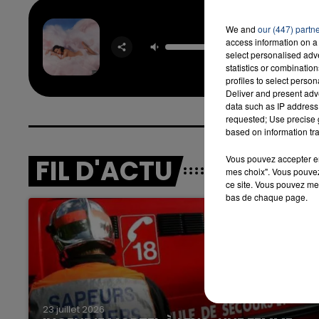
We and
our (447) partn
Last Fr
access information on a 
Night (t.
select personalised ad
KATY P
statistics or combinatio
profiles to select person
Deliver and present adv
data such as IP address 
requested; Use precise g
based on information tra
Vous pouvez accepter en 
FIL D'ACTU
mes choix". Vous pouvez
ce site. Vous pouvez met
bas de chaque page.
23 juillet 2026