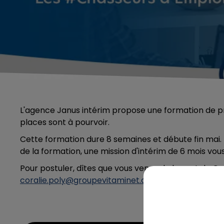
L'agence Janus intérim propose une formation de 
places sont à pourvoir.
Cette formation dure 8 semaines et débute fin mai. 
de la formation, une mission d'intérim de 6 mois vo
Pour postuler, dîtes que vous venez de la part de C
coralie.poly@groupevitaminet.com