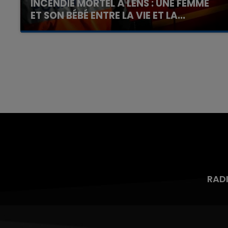
INCENDIE MORTEL À LENS : UNE FEMME
ET SON BÉBÉ ENTRE LA VIE ET LA...
Un homme s'est immolé par le feu après avoir
aspergé sa compagne et leur bébé de trois
mois d'un liquide inflammable.
RAD