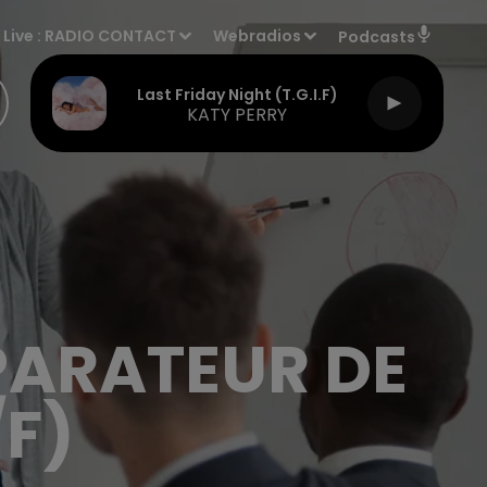
Live :
RADIO CONTACT
Webradios
Podcasts
Last Friday Night (t.g.i.f)
KATY PERRY
PARATEUR DE
F)