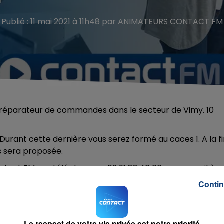
Publié : 11 mai 2021 à 11h48 par ANIMATEURS CONTACT FM
préparateur de commandes dans le secteur de Vimy. 10
Durant cette dernière vous serez formé au caces 1. A la f
us sera proposée.
ontact FM par téléphone au 03 91 83 46 06 ou par mail à
Contin
Le respect de votre vie privée est notre priorité