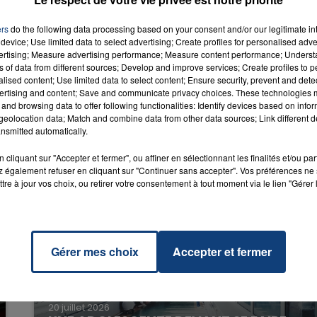
ers
do the following data processing based on your consent and/or our legitimate int
iday
RADIO CONTACT
device; Use limited data to select advertising; Create profiles for personalised adver
g.i.f)
vertising; Measure advertising performance; Measure content performance; Unders
ERRY
ns of data from different sources; Develop and improve services; Create profiles to 
alised content; Use limited data to select content; Ensure security, prevent and detect
ertising and content; Save and communicate privacy choices. These technologies
and browsing data to offer following functionalities: Identify devices based on infor
eolocation data; Match and combine data from other data sources; Link different de
nsmitted automatically.
cliquant sur "Accepter et fermer", ou affiner en sélectionnant les finalités et/ou pa
 également refuser en cliquant sur "Continuer sans accepter". Vos préférences ne 
tre à jour vos choix, ou retirer votre consentement à tout moment via le lien "Gérer 
Gérer mes choix
Accepter et fermer
20 juillet 2026