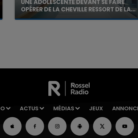
UNE ADOLESCENTE DEVANT SE FAIRE
OPÉRER DE LA CHEVILLE RESSORT DE LA...
La famille a porté plainte contre la clinique qui a
reconnu sa responsabilité et présenté ses
excuses.
7h00 - 11h00
La Team de l'été
IO
ACTUS
MÉDIAS
JEUX
ANNONC