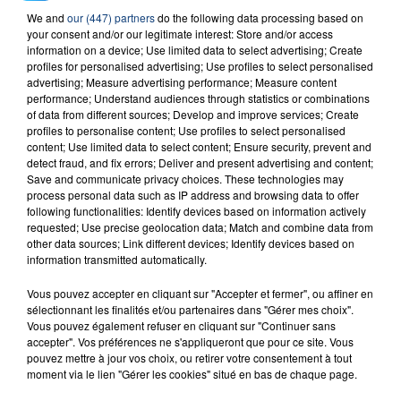
23 juillet 2026
We and
our (447) partners
do the following data processing based on
INCENDIE MORTEL À LENS : UNE FEMME ET
your consent and/or our legitimate interest: Store and/or access
SON BÉBÉ ENTRE LA VIE ET LA...
information on a device; Use limited data to select advertising; Create
Un homme s'est immolé par le feu après avoir
profiles for personalised advertising; Use profiles to select personalised
advertising; Measure advertising performance; Measure content
aspergé sa compagne et leur bébé de trois mois
performance; Understand audiences through statistics or combinations
d'un liquide inflammable.
of data from different sources; Develop and improve services; Create
profiles to personalise content; Use profiles to select personalised
content; Use limited data to select content; Ensure security, prevent and
detect fraud, and fix errors; Deliver and present advertising and content;
Save and communicate privacy choices. These technologies may
process personal data such as IP address and browsing data to offer
following functionalities: Identify devices based on information actively
requested; Use precise geolocation data; Match and combine data from
20 juillet 2026
UNE ADOLESCENTE DEVANT SE FAIRE
other data sources; Link different devices; Identify devices based on
information transmitted automatically.
OPÉRER DE LA CHEVILLE RESSORT DE LA...
La famille a porté plainte contre la clinique qui a
Vous pouvez accepter en cliquant sur "Accepter et fermer", ou affiner en
sélectionnant les finalités et/ou partenaires dans "Gérer mes choix".
reconnu sa responsabilité et présenté ses
Vous pouvez également refuser en cliquant sur "Continuer sans
excuses.
TITRES DIFFUSÉS
accepter". Vos préférences ne s'appliqueront que pour ce site. Vous
pouvez mettre à jour vos choix, ou retirer votre consentement à tout
moment via le lien "Gérer les cookies" situé en bas de chaque page.