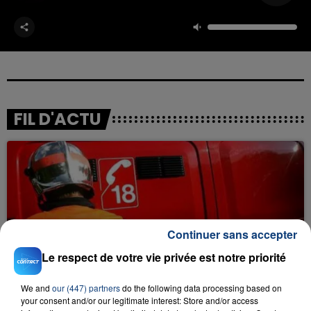
FIL D'ACTU
Continuer sans accepter
23 juillet 2026
Le respect de votre vie privée est notre priorité
INCENDIE MORTEL À LENS : UNE FEMME ET
SON BÉBÉ ENTRE LA VIE ET LA...
We and
our (447) partners
do the following data processing based on
Un homme s'est immolé par le feu après avoir
your consent and/or our legitimate interest: Store and/or access