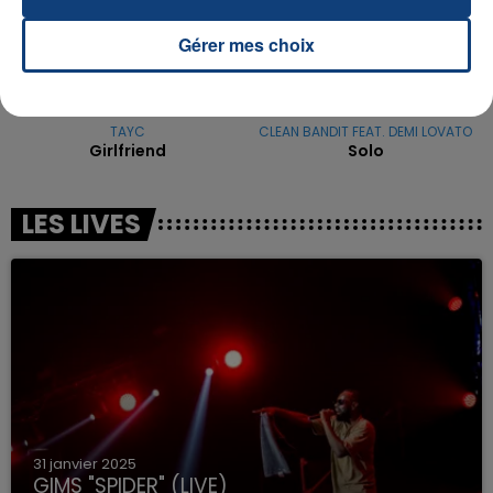
Gérer mes choix
TAYC
CLEAN BANDIT FEAT. DEMI LOVATO
Girlfriend
Solo
LES LIVES
31 janvier 2025
GIMS "SPIDER" (LIVE)