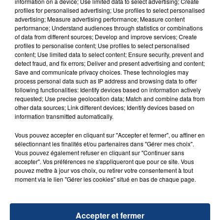
information on a device; Use limited data to select advertising; Create
aspergé sa compagne et leur bébé de trois mois
profiles for personalised advertising; Use profiles to select personalised
d'un liquide inflammable.
advertising; Measure advertising performance; Measure content
performance; Understand audiences through statistics or combinations
of data from different sources; Develop and improve services; Create
profiles to personalise content; Use profiles to select personalised
content; Use limited data to select content; Ensure security, prevent and
detect fraud, and fix errors; Deliver and present advertising and content;
Save and communicate privacy choices. These technologies may
process personal data such as IP address and browsing data to offer
20 juillet 2026
following functionalities: Identify devices based on information actively
UNE ADOLESCENTE DEVANT SE FAIRE
requested; Use precise geolocation data; Match and combine data from
OPÉRER DE LA CHEVILLE RESSORT DE LA...
other data sources; Link different devices; Identify devices based on
La famille a porté plainte contre la clinique qui a
information transmitted automatically.
reconnu sa responsabilité et présenté ses
Vous pouvez accepter en cliquant sur "Accepter et fermer", ou affiner en
excuses.
sélectionnant les finalités et/ou partenaires dans "Gérer mes choix".
TITRES DIFFUSÉS
Vous pouvez également refuser en cliquant sur "Continuer sans
accepter". Vos préférences ne s'appliqueront que pour ce site. Vous
pouvez mettre à jour vos choix, ou retirer votre consentement à tout
14h05
14h05
14h02
14h02
moment via le lien "Gérer les cookies" situé en bas de chaque page.
Accepter et fermer