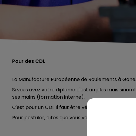
Pour des CDI.
La Manufacture Européenne de Roulements à Goness
Si vous avez votre diplome c'est un plus mais sinon i
ses mains (formation interne).
C'est pour un CDI. Il faut être véhiculé.
Pour postuler, dîtes que vous venez de la part de