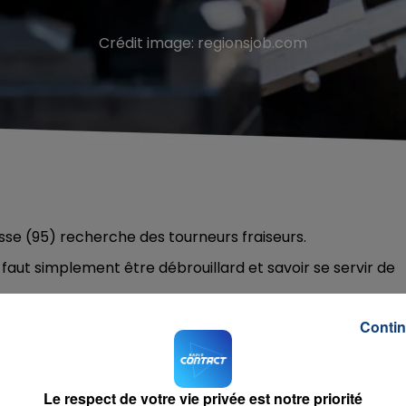
Crédit image:
regionsjob.com
e (95) recherche des tourneurs fraiseurs.
l faut simplement être débrouillard et savoir se servir de
Contin
 Contact FM : contact@mer-roulements.com
Le respect de votre vie privée est notre priorité