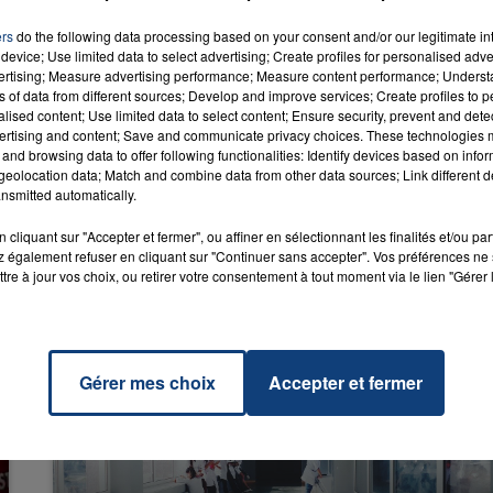
ers
do the following data processing based on your consent and/or our legitimate int
device; Use limited data to select advertising; Create profiles for personalised adver
vertising; Measure advertising performance; Measure content performance; Unders
16h00 - 20h00
g
RADIO CONTACT
LA TEAM DU WEEK-END
ns of data from different sources; Develop and improve services; Create profiles to 
WILL I
alised content; Use limited data to select content; Ensure security, prevent and detect
M
ertising and content; Save and communicate privacy choices. These technologies
and browsing data to offer following functionalities: Identify devices based on infor
eolocation data; Match and combine data from other data sources; Link different de
nsmitted automatically.
cliquant sur "Accepter et fermer", ou affiner en sélectionnant les finalités et/ou pa
 également refuser en cliquant sur "Continuer sans accepter". Vos préférences ne 
tre à jour vos choix, ou retirer votre consentement à tout moment via le lien "Gérer 
Gérer mes choix
Accepter et fermer