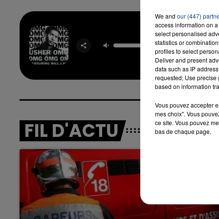
We and
our (447) partn
access information on a 
select personalised ad
7h00 - 12h00
Om
LA TEAM DU WEEK-END
statistics or combinatio
USHER & 
profiles to select person
A
Deliver and present adv
data such as IP address 
requested; Use precise g
based on information tra
Vous pouvez accepter en 
mes choix". Vous pouvez
FIL D'ACTU
ce site. Vous pouvez met
bas de chaque page.