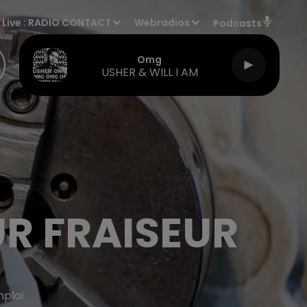
Live :
RADIO CONTACT
Webradios
Podcasts
Omg
USHER & WILL I AM
UR FRAISEUR
mploi