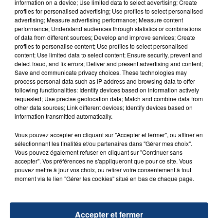
information on a device; Use limited data to select advertising; Create
aspergé sa compagne et leur bébé de trois mois
profiles for personalised advertising; Use profiles to select personalised
d'un liquide inflammable.
advertising; Measure advertising performance; Measure content
performance; Understand audiences through statistics or combinations
of data from different sources; Develop and improve services; Create
profiles to personalise content; Use profiles to select personalised
content; Use limited data to select content; Ensure security, prevent and
detect fraud, and fix errors; Deliver and present advertising and content;
Save and communicate privacy choices. These technologies may
process personal data such as IP address and browsing data to offer
20 juillet 2026
following functionalities: Identify devices based on information actively
UNE ADOLESCENTE DEVANT SE FAIRE
requested; Use precise geolocation data; Match and combine data from
OPÉRER DE LA CHEVILLE RESSORT DE LA...
other data sources; Link different devices; Identify devices based on
La famille a porté plainte contre la clinique qui a
information transmitted automatically.
reconnu sa responsabilité et présenté ses
Vous pouvez accepter en cliquant sur "Accepter et fermer", ou affiner en
excuses.
sélectionnant les finalités et/ou partenaires dans "Gérer mes choix".
TITRES DIFFUSÉS
Vous pouvez également refuser en cliquant sur "Continuer sans
accepter". Vos préférences ne s'appliqueront que pour ce site. Vous
pouvez mettre à jour vos choix, ou retirer votre consentement à tout
moment via le lien "Gérer les cookies" situé en bas de chaque page.
10h54
10h54
10h48
10h48
Accepter et fermer