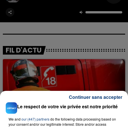
FIL D'ACTU
Continuer sans accepter
23 juillet 2026
Le respect de votre vie privée est notre priorité
INCENDIE MORTEL À LENS : UNE FEMME ET
SON BÉBÉ ENTRE LA VIE ET LA...
We and
our (447) partners
do the following data processing based on
your consent and/or our legitimate interest: Store and/or access
Un homme s'est immolé par le feu après avoir