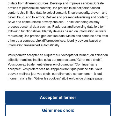
of data from different sources; Develop and improve services; Create
profiles to personalise content; Use profiles to select personalised
20 juillet 2026
content; Use limited data to select content; Ensure security, prevent and
UNE ADOLESCENTE DEVANT SE FAIRE
detect fraud, and fix errors; Deliver and present advertising and content;
OPÉRER DE LA CHEVILLE RESSORT DE LA...
Save and communicate privacy choices. These technologies may
process personal data such as IP address and browsing data to offer
La famille a porté plainte contre la clinique qui a
following functionalities: Identify devices based on information actively
reconnu sa responsabilité et présenté ses
requested; Use precise geolocation data; Match and combine data from
other data sources; Link different devices; Identify devices based on
excuses.
TITRES DIFFUSÉS
information transmitted automatically.
Vous pouvez accepter en cliquant sur "Accepter et fermer", ou affiner en
sélectionnant les finalités et/ou partenaires dans "Gérer mes choix".
1h27
1h27
1h23
1h23
Vous pouvez également refuser en cliquant sur "Continuer sans
accepter". Vos préférences ne s'appliqueront que pour ce site. Vous
pouvez mettre à jour vos choix, ou retirer votre consentement à tout
moment via le lien "Gérer les cookies" situé en bas de chaque page.
Accepter et fermer
Gérer mes choix
ELLIE GOULDING
OFENBACH & STARSAILOR