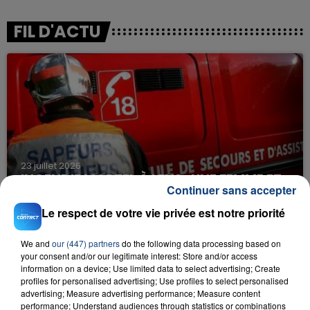
FIL D'ACTU
23 juillet 2026
INCENDIE MORTEL À LENS : UNE FEMME ET
Continuer sans accepter
SON BÉBÉ ENTRE LA VIE ET LA...
Le respect de votre vie privée est notre priorité
Un homme s'est immolé par le feu après avoir
aspergé sa compagne et leur bébé de trois mois
We and
our (447) partners
do the following data processing based on
d'un liquide inflammable.
your consent and/or our legitimate interest: Store and/or access
information on a device; Use limited data to select advertising; Create
profiles for personalised advertising; Use profiles to select personalised
advertising; Measure advertising performance; Measure content
performance; Understand audiences through statistics or combinations