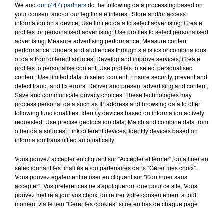
23 juillet 2026
We and
our (447) partners
do the following data processing based on
INCENDIE MORTEL À LENS : UNE FEMME ET
your consent and/or our legitimate interest: Store and/or access
SON BÉBÉ ENTRE LA VIE ET LA...
information on a device; Use limited data to select advertising; Create
profiles for personalised advertising; Use profiles to select personalised
Un homme s'est immolé par le feu après avoir
advertising; Measure advertising performance; Measure content
aspergé sa compagne et leur bébé de trois mois
performance; Understand audiences through statistics or combinations
of data from different sources; Develop and improve services; Create
d'un liquide inflammable.
profiles to personalise content; Use profiles to select personalised
content; Use limited data to select content; Ensure security, prevent and
detect fraud, and fix errors; Deliver and present advertising and content;
Save and communicate privacy choices. These technologies may
process personal data such as IP address and browsing data to offer
following functionalities: Identify devices based on information actively
requested; Use precise geolocation data; Match and combine data from
20 juillet 2026
other data sources; Link different devices; Identify devices based on
UNE ADOLESCENTE DEVANT SE FAIRE
information transmitted automatically.
OPÉRER DE LA CHEVILLE RESSORT DE LA...
Vous pouvez accepter en cliquant sur "Accepter et fermer", ou affiner en
La famille a porté plainte contre la clinique qui a
sélectionnant les finalités et/ou partenaires dans "Gérer mes choix".
reconnu sa responsabilité et présenté ses
Vous pouvez également refuser en cliquant sur "Continuer sans
excuses.
accepter". Vos préférences ne s'appliqueront que pour ce site. Vous
TITRES DIFFUSÉS
pouvez mettre à jour vos choix, ou retirer votre consentement à tout
moment via le lien "Gérer les cookies" situé en bas de chaque page.