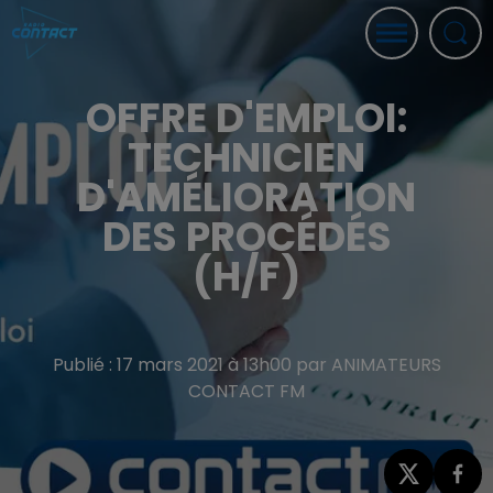
OFFRE D'EMPLOI:
TECHNICIEN
D'AMÉLIORATION
DES PROCÉDÉS
(H/F)
Publié : 17 mars 2021 à 13h00 par ANIMATEURS
CONTACT FM