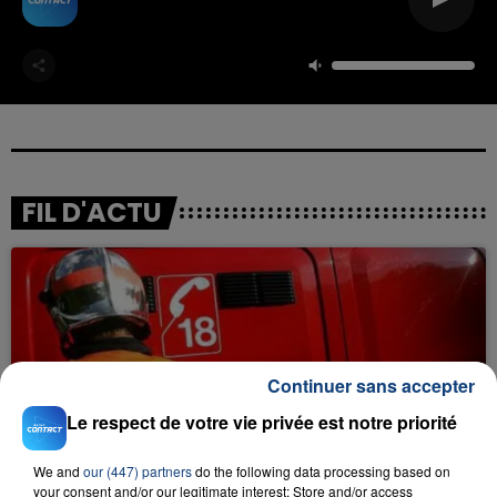
FIL D'ACTU
Continuer sans accepter
Le respect de votre vie privée est notre priorité
23 juillet 2026
INCENDIE MORTEL À LENS : UNE FEMME ET
We and
our (447) partners
do the following data processing based on
SON BÉBÉ ENTRE LA VIE ET LA...
your consent and/or our legitimate interest: Store and/or access