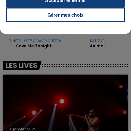
Accepter et fermer
Gérer mes choix
JENNIFER LOPEZ & DAVID GUETTA
KATSEYE
Save Me Tonight
Animal
LES LIVES
31 janvier 2025