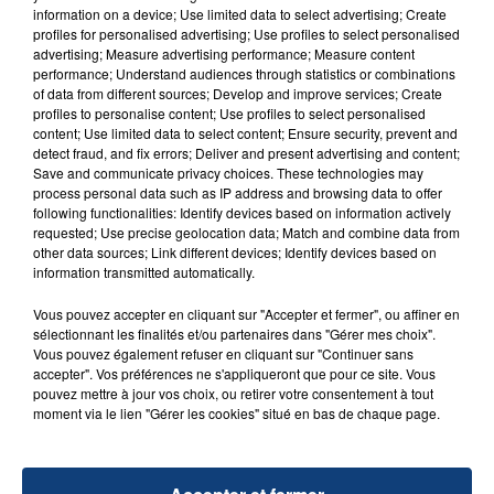
Un homme s'est immolé par le feu après avoir
information on a device; Use limited data to select advertising; Create
aspergé sa compagne et leur bébé de trois mois
profiles for personalised advertising; Use profiles to select personalised
advertising; Measure advertising performance; Measure content
d'un liquide inflammable.
performance; Understand audiences through statistics or combinations
of data from different sources; Develop and improve services; Create
profiles to personalise content; Use profiles to select personalised
content; Use limited data to select content; Ensure security, prevent and
detect fraud, and fix errors; Deliver and present advertising and content;
Save and communicate privacy choices. These technologies may
process personal data such as IP address and browsing data to offer
20 juillet 2026
following functionalities: Identify devices based on information actively
UNE ADOLESCENTE DEVANT SE FAIRE
requested; Use precise geolocation data; Match and combine data from
OPÉRER DE LA CHEVILLE RESSORT DE LA...
other data sources; Link different devices; Identify devices based on
information transmitted automatically.
La famille a porté plainte contre la clinique qui a
reconnu sa responsabilité et présenté ses
Vous pouvez accepter en cliquant sur "Accepter et fermer", ou affiner en
excuses.
sélectionnant les finalités et/ou partenaires dans "Gérer mes choix".
TITRES DIFFUSÉS
Vous pouvez également refuser en cliquant sur "Continuer sans
accepter". Vos préférences ne s'appliqueront que pour ce site. Vous
pouvez mettre à jour vos choix, ou retirer votre consentement à tout
moment via le lien "Gérer les cookies" situé en bas de chaque page.
9h04
9h04
8h57
8h57