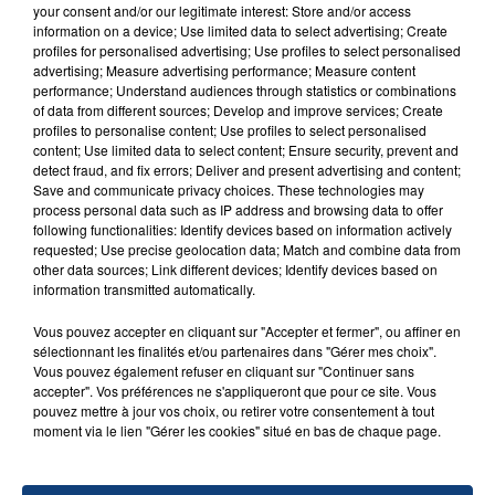
SON BÉBÉ ENTRE LA VIE ET LA...
your consent and/or our legitimate interest: Store and/or access
information on a device; Use limited data to select advertising; Create
Un homme s'est immolé par le feu après avoir
profiles for personalised advertising; Use profiles to select personalised
aspergé sa compagne et leur bébé de trois mois
advertising; Measure advertising performance; Measure content
performance; Understand audiences through statistics or combinations
d'un liquide inflammable.
of data from different sources; Develop and improve services; Create
profiles to personalise content; Use profiles to select personalised
content; Use limited data to select content; Ensure security, prevent and
detect fraud, and fix errors; Deliver and present advertising and content;
Save and communicate privacy choices. These technologies may
process personal data such as IP address and browsing data to offer
following functionalities: Identify devices based on information actively
20 juillet 2026
requested; Use precise geolocation data; Match and combine data from
UNE ADOLESCENTE DEVANT SE FAIRE
other data sources; Link different devices; Identify devices based on
OPÉRER DE LA CHEVILLE RESSORT DE LA...
information transmitted automatically.
La famille a porté plainte contre la clinique qui a
Vous pouvez accepter en cliquant sur "Accepter et fermer", ou affiner en
reconnu sa responsabilité et présenté ses
sélectionnant les finalités et/ou partenaires dans "Gérer mes choix".
excuses.
Vous pouvez également refuser en cliquant sur "Continuer sans
TITRES DIFFUSÉS
accepter". Vos préférences ne s'appliqueront que pour ce site. Vous
pouvez mettre à jour vos choix, ou retirer votre consentement à tout
moment via le lien "Gérer les cookies" situé en bas de chaque page.
16h01
16h01
15h56
15h56