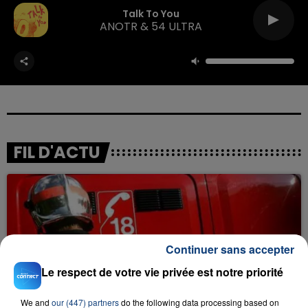
Talk To You
ANOTR & 54 ULTRA
FIL D'ACTU
Continuer sans accepter
Le respect de votre vie privée est notre priorité
23 juillet 2026
INCENDIE MORTEL À LENS : UNE FEMME ET
We and
our (447) partners
do the following data processing based on