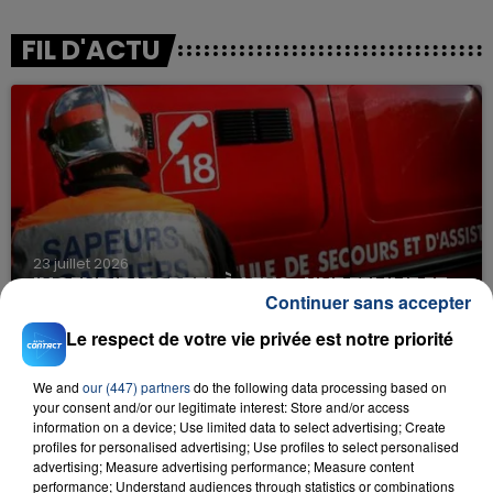
FIL D'ACTU
23 juillet 2026
INCENDIE MORTEL À LENS : UNE FEMME ET
Continuer sans accepter
SON BÉBÉ ENTRE LA VIE ET LA...
Le respect de votre vie privée est notre priorité
Un homme s'est immolé par le feu après avoir
aspergé sa compagne et leur bébé de trois mois
We and
our (447) partners
do the following data processing based on
d'un liquide inflammable.
your consent and/or our legitimate interest: Store and/or access
information on a device; Use limited data to select advertising; Create
profiles for personalised advertising; Use profiles to select personalised
advertising; Measure advertising performance; Measure content
performance; Understand audiences through statistics or combinations