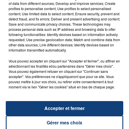
of data from different sources; Develop and improve services; Create
profiles to personalise content; Use profiles to select personalised
20 juillet 2026
content; Use limited data to select content; Ensure security, prevent and
UNE ADOLESCENTE DEVANT SE FAIRE
detect fraud, and fix errors; Deliver and present advertising and content;
OPÉRER DE LA CHEVILLE RESSORT DE LA...
Save and communicate privacy choices. These technologies may
process personal data such as IP address and browsing data to offer
La famille a porté plainte contre la clinique qui a
following functionalities: Identify devices based on information actively
reconnu sa responsabilité et présenté ses
requested; Use precise geolocation data; Match and combine data from
other data sources; Link different devices; Identify devices based on
excuses.
TITRES DIFFUSÉS
information transmitted automatically.
Vous pouvez accepter en cliquant sur "Accepter et fermer", ou affiner en
sélectionnant les finalités et/ou partenaires dans "Gérer mes choix".
6h09
6h09
6h06
6h06
Vous pouvez également refuser en cliquant sur "Continuer sans
accepter". Vos préférences ne s'appliqueront que pour ce site. Vous
pouvez mettre à jour vos choix, ou retirer votre consentement à tout
moment via le lien "Gérer les cookies" situé en bas de chaque page.
Accepter et fermer
Gérer mes choix
SEAN PAUL
ALEX WARREN