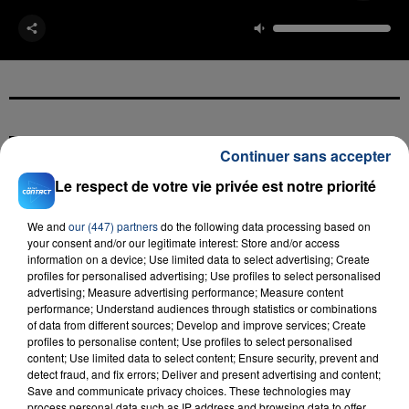
FIL D'ACTU
Continuer sans accepter
Le respect de votre vie privée est notre priorité
We and
our (447) partners
do the following data processing based on
your consent and/or our legitimate interest: Store and/or access
information on a device; Use limited data to select advertising; Create
profiles for personalised advertising; Use profiles to select personalised
advertising; Measure advertising performance; Measure content
performance; Understand audiences through statistics or combinations
of data from different sources; Develop and improve services; Create
23 juillet 2026
INCENDIE MORTEL À LENS : UNE FEMME ET
profiles to personalise content; Use profiles to select personalised
content; Use limited data to select content; Ensure security, prevent and
SON BÉBÉ ENTRE LA VIE ET LA...
detect fraud, and fix errors; Deliver and present advertising and content;
Un homme s'est immolé par le feu après avoir
Save and communicate privacy choices. These technologies may
process personal data such as IP address and browsing data to offer