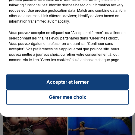
aspergé sa compagne et leur bébé de trois mois
following functionalities: Identify devices based on information actively
d'un liquide inflammable.
requested; Use precise geolocation data; Match and combine data from
other data sources; Link different devices; Identify devices based on
information transmitted automatically.
Vous pouvez accepter en cliquant sur "Accepter et fermer", ou affiner en
sélectionnant les finalités et/ou partenaires dans "Gérer mes choix".
Vous pouvez également refuser en cliquant sur "Continuer sans
20 juillet 2026
accepter". Vos préférences ne s'appliqueront que pour ce site. Vous
UNE ADOLESCENTE DEVANT SE FAIRE
pouvez mettre à jour vos choix, ou retirer votre consentement à tout
moment via le lien "Gérer les cookies" situé en bas de chaque page.
OPÉRER DE LA CHEVILLE RESSORT DE LA...
La famille a porté plainte contre la clinique qui a
reconnu sa responsabilité et présenté ses
Accepter et fermer
excuses.
TITRES DIFFUSÉS
Gérer mes choix
10h45
10h45
10h43
10h43