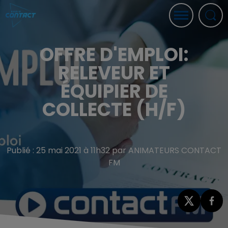
OFFRE D'EMPLOI:
RELEVEUR ET
ÉQUIPIER DE
COLLECTE (H/F)
Publié : 25 mai 2021 à 11h32 par ANIMATEURS CONTACT
FM