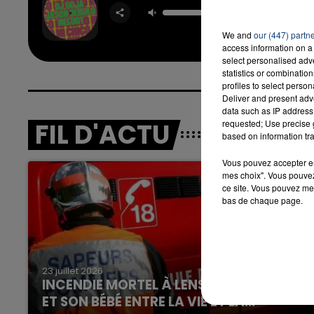
DJ GO
JAS
DERUL
MELO
We and
our (447) partn
access information on a 
select personalised ad
statistics or combinatio
profiles to select person
Deliver and present adv
data such as IP address 
FIL D'ACTU
requested; Use precise g
based on information tra
Vous pouvez accepter en 
mes choix". Vous pouvez
ce site. Vous pouvez met
bas de chaque page.
23 juillet 2026
INCENDIE MORTEL À LENS : UNE FEMME
ET SON BÉBÉ ENTRE LA VIE ET LA...