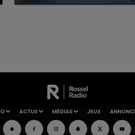
La famille a porté plainte contre la clinique qui a
reconnu sa responsabilité et présenté ses
excuses.
7h00 - 11h00
La Team de l'été
IO
ACTUS
MÉDIAS
JEUX
ANNONC