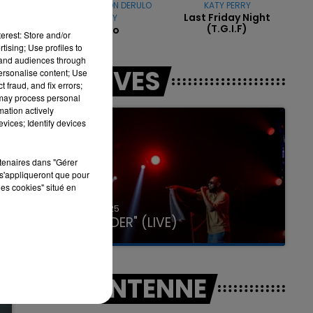
DJ GOJA & JASON DERULO
KATY PERRY
Last Friday Night
& MELODY
(t.g.i.f)
Mi Chico
erest: Store and/or
tising; Use profiles to
tand audiences through
7h00 - 11h00
LES LIVES
personalise content; Use
LA TEAM DE L'ÉTÉ
 fraud, and fix errors;
 may process personal
mation actively
vices; Identify devices
rtenaires dans "Gérer
s'appliqueront que pour
les cookies" situé en
31 janvier 2025
GIMS "SPIDER" (LIVE)
A L'ANTENNE