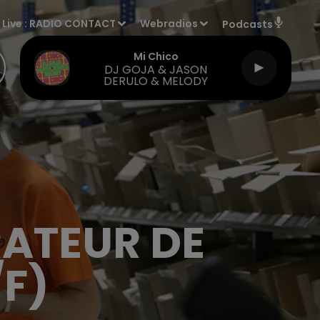
Live :
RADIO CONTACT
Webradios
Podcasts
Mi Chico
DJ GOJA & JASON
DERULO & MELODY
RATEUR DE
F)