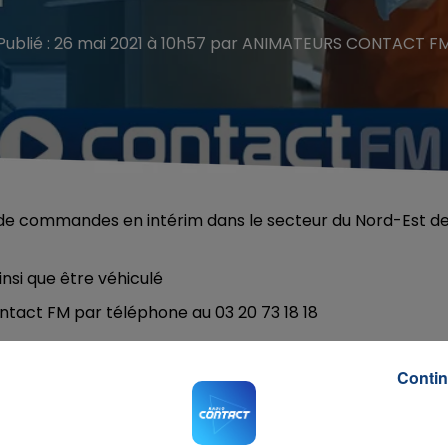
Publié : 26 mai 2021 à 10h57 par ANIMATEURS CONTACT F
s de commandes
en intérim dans le secteur du Nord-Est d
si que être véhiculé
ontact FM par téléphone au 03 20 73 18 18
Contin
ico