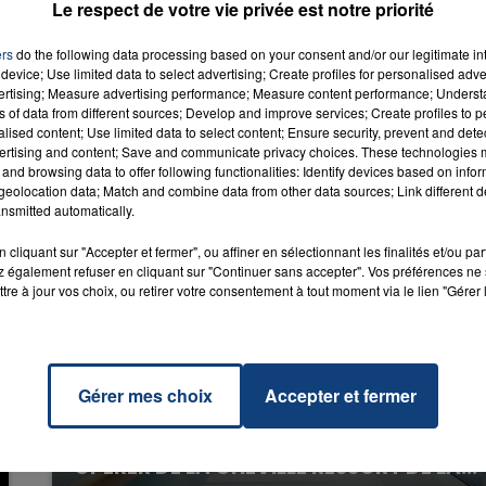
JA &
Le respect de votre vie privée est notre priorité
RADIO CONTACT
ON
O &
DY
ers
do the following data processing based on your consent and/or our legitimate int
device; Use limited data to select advertising; Create profiles for personalised adver
vertising; Measure advertising performance; Measure content performance; Unders
ns of data from different sources; Develop and improve services; Create profiles to 
alised content; Use limited data to select content; Ensure security, prevent and detect
ertising and content; Save and communicate privacy choices. These technologies
and browsing data to offer following functionalities: Identify devices based on infor
eolocation data; Match and combine data from other data sources; Link different de
nsmitted automatically.
cliquant sur "Accepter et fermer", ou affiner en sélectionnant les finalités et/ou pa
 également refuser en cliquant sur "Continuer sans accepter". Vos préférences ne 
tre à jour vos choix, ou retirer votre consentement à tout moment via le lien "Gérer 
Gérer mes choix
Accepter et fermer
20 juillet 2026
UNE ADOLESCENTE DEVANT SE FAIRE
OPÉRER DE LA CHEVILLE RESSORT DE LA...