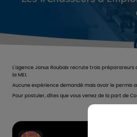
L'agence Janus Roubaix recrute trois préparareur
la MEL
Aucune expérience demandé mais avoir le permis ain
Pour postuler, dîtes que vous venez de la part de C
Mi Ch