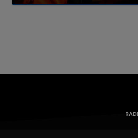
Un homme s'est immolé par le feu après avoir
aspergé sa compagne et leur bébé de trois
mois d'un liquide inflammable.
RAD