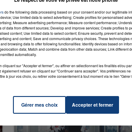
ers
do the following data processing based on your consent and/or our legitimate int
device; Use limited data to select advertising; Create profiles for personalised adver
7h00 - 12h00
 Me
vertising; Measure advertising performance; Measure content performance; Unders
LA TEAM DU WEEK-END
RADIO CONTACT
hing
ns of data from different sources; Develop and improve services; Create profiles to 
 & NE-
alised content; Use limited data to select content; Ensure security, prevent and detect
ertising and content; Save and communicate privacy choices. These technologies
and browsing data to offer following functionalities: Identify devices based on infor
eolocation data; Match and combine data from other data sources; Link different de
nsmitted automatically.
cliquant sur "Accepter et fermer", ou affiner en sélectionnant les finalités et/ou pa
 également refuser en cliquant sur "Continuer sans accepter". Vos préférences ne 
tre à jour vos choix, ou retirer votre consentement à tout moment via le lien "Gérer 
Gérer mes choix
Accepter et fermer