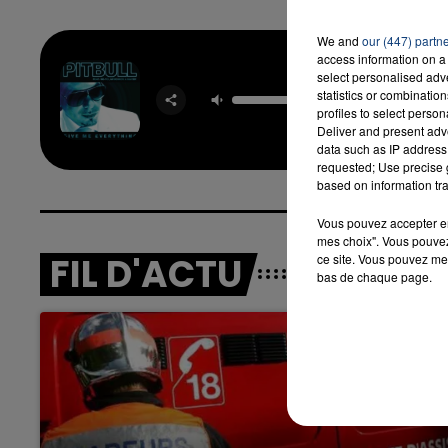
We and
our (447) partn
access information on a 
16h00 - 20h00
Give
select personalised ad
LA TEAM DU WEEK-END
Everyt
statistics or combinatio
PITBULL
profiles to select person
YO
Deliver and present adv
data such as IP address 
requested; Use precise g
based on information tra
Vous pouvez accepter en 
mes choix". Vous pouvez
FIL D'ACTU
ce site. Vous pouvez met
bas de chaque page.