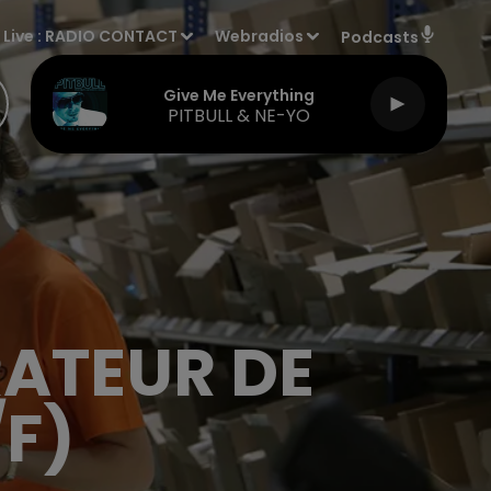
Live :
RADIO CONTACT
Webradios
Podcasts
Give Me Everything
PITBULL & NE-YO
RATEUR DE
F)