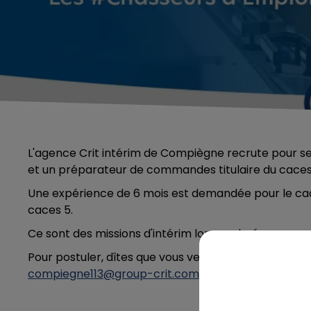
L'agence Crit intérim de Compiègne recrute pour se
et un préparateur de commandes titulaire du caces
Une expérience de 6 mois est demandée pour le cace
caces 5.
Ce sont des missions d'intérim longue durée.
Pour postuler, dîtes que vous venez de la part de C
compiegne113@group-crit.com