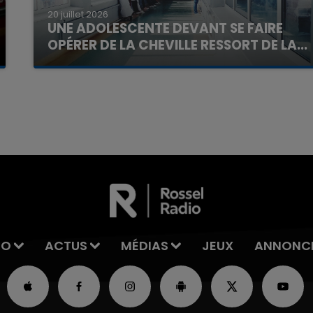
20 juillet 2026
UNE ADOLESCENTE DEVANT SE FAIRE
OPÉRER DE LA CHEVILLE RESSORT DE LA...
La famille a porté plainte contre la clinique qui a
reconnu sa responsabilité et présenté ses
16h00 - 20h00
excuses.
La Team du Week-end
IO
ACTUS
MÉDIAS
JEUX
ANNONC