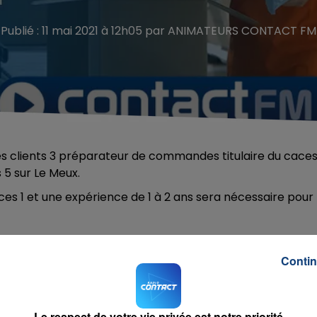
Publié : 11 mai 2021 à 12h05 par ANIMATEURS CONTACT FM
s clients 3 préparateur de commandes titulaire du caces
 5 sur Le Meux.
s 1 et une expérience de 1 à 2 ans sera nécessaire pour 
Contin
ontact FM par téléphone au 03 44 36 50 60 ou par mail à
Le respect de votre vie privée est notre priorité