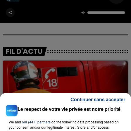
FIL D'ACTU
Continuer sans accepter
23 juillet 2026
Le respect de votre vie privée est notre priorité
INCENDIE MORTEL À LENS : UNE FEMME ET
SON BÉBÉ ENTRE LA VIE ET LA...
We and
our (447) partners
do the following data processing based on
your consent and/or our legitimate interest: Store and/or access
Un homme s'est immolé par le feu après avoir