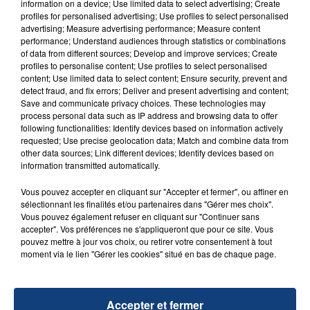
information on a device; Use limited data to select advertising; Create
aspergé sa compagne et leur bébé de trois mois
profiles for personalised advertising; Use profiles to select personalised
d'un liquide inflammable.
advertising; Measure advertising performance; Measure content
performance; Understand audiences through statistics or combinations
of data from different sources; Develop and improve services; Create
profiles to personalise content; Use profiles to select personalised
content; Use limited data to select content; Ensure security, prevent and
detect fraud, and fix errors; Deliver and present advertising and content;
Save and communicate privacy choices. These technologies may
process personal data such as IP address and browsing data to offer
20 juillet 2026
following functionalities: Identify devices based on information actively
UNE ADOLESCENTE DEVANT SE FAIRE
requested; Use precise geolocation data; Match and combine data from
OPÉRER DE LA CHEVILLE RESSORT DE LA...
other data sources; Link different devices; Identify devices based on
La famille a porté plainte contre la clinique qui a
information transmitted automatically.
reconnu sa responsabilité et présenté ses
Vous pouvez accepter en cliquant sur "Accepter et fermer", ou affiner en
excuses.
sélectionnant les finalités et/ou partenaires dans "Gérer mes choix".
TITRES DIFFUSÉS
Vous pouvez également refuser en cliquant sur "Continuer sans
accepter". Vos préférences ne s'appliqueront que pour ce site. Vous
pouvez mettre à jour vos choix, ou retirer votre consentement à tout
moment via le lien "Gérer les cookies" situé en bas de chaque page.
13h37
13h37
13h31
13h31
Accepter et fermer