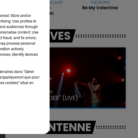
CAMILA CABELLO & ED
THEODORA
Be My Valentine
SHEERAN
Bam Bam
erest: Store and/or
tising; Use profiles to
tand audiences through
7h00 - 12h00
LES LIVES
personalise content; Use
LA TEAM DU WEEK-END
 fraud, and fix errors;
 may process personal
mation actively
vices; Identify devices
rtenaires dans "Gérer
s'appliqueront que pour
les cookies" situé en
31 janvier 2025
GIMS "SPIDER" (LIVE)
A L'ANTENNE