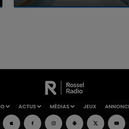
La famille a porté plainte contre la clinique qui a
reconnu sa responsabilité et présenté ses
excuses.
7h00 - 12h00
La Team du Week-end
IO
ACTUS
MÉDIAS
JEUX
ANNONC