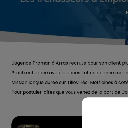
L'agence Proman à Arras recrute pour son client p
Profil recherché avec le caces 1 et une bonne maitr
Mission longue durée sur Tilloy-lès-Mofflaines à cot
Pour postuler, dîtes que vous venez de la part de Co