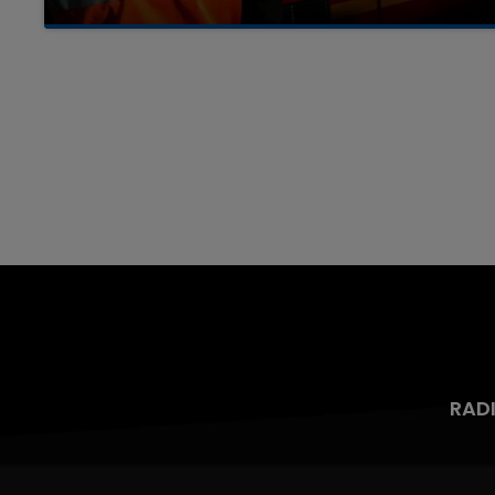
Un homme s'est immolé par le feu après avoir
aspergé sa compagne et leur bébé de trois
mois d'un liquide inflammable.
16h00 - 20h00
nd
La Team du Week-end
RAD