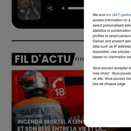
Bam 
CAMI
CABELLO
We and
our (447) partn
SHEE
access information on a 
select personalised ad
7h00 - 12h00
statistics or combinatio
LA TEAM DU WEEK-END
profiles to select person
Deliver and present adv
data such as IP address 
requested; Use precise g
FIL D'ACTU
based on information tra
Vous pouvez accepter en 
mes choix". Vous pouvez
ce site. Vous pouvez met
bas de chaque page.
23 juillet 2026
INCENDIE MORTEL À LENS : UNE FEMME
ET SON BÉBÉ ENTRE LA VIE ET LA...