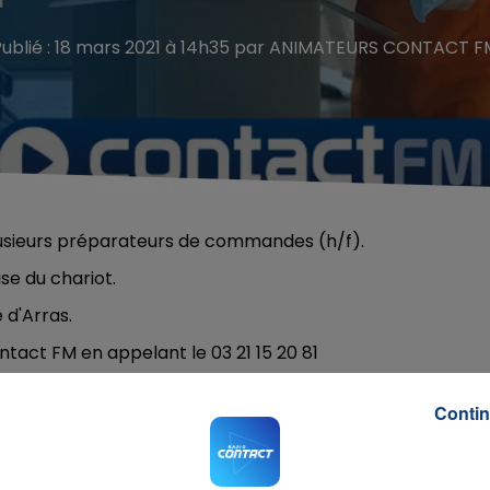
Publié : 18 mars 2021 à 14h35 par ANIMATEURS CONTACT F
lusieurs préparateurs de commandes (h/f).
ise du chariot.
é d'Arras.
ntact FM en appelant le 03 21 15 20 81
Contin