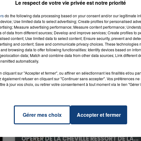
Bam
Le respect de votre vie privée est notre priorité
LA
RADIO CONTACT
 & ED
ers
do the following data processing based on your consent and/or our legitimate int
RAN
device; Use limited data to select advertising; Create profiles for personalised adver
vertising; Measure advertising performance; Measure content performance; Unders
16h00 - 20h00
ns of data from different sources; Develop and improve services; Create profiles to 
LA TEAM DU WEEK-END
alised content; Use limited data to select content; Ensure security, prevent and detect
ertising and content; Save and communicate privacy choices. These technologies
and browsing data to offer following functionalities: Identify devices based on infor
eolocation data; Match and combine data from other data sources; Link different de
nsmitted automatically.
cliquant sur "Accepter et fermer", ou affiner en sélectionnant les finalités et/ou pa
 également refuser en cliquant sur "Continuer sans accepter". Vos préférences ne 
tre à jour vos choix, ou retirer votre consentement à tout moment via le lien "Gérer 
Gérer mes choix
Accepter et fermer
20 juillet 2026
UNE ADOLESCENTE DEVANT SE FAIRE
OPÉRER DE LA CHEVILLE RESSORT DE LA...