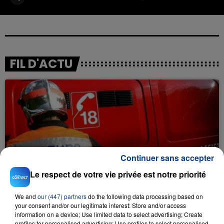
FIL D'ACTU
Continuer sans accepter
23 juillet 2026
INCENDIE MORTEL À LENS : UNE FEMME ET
Le respect de votre vie privée est notre priorité
SON BÉBÉ ENTRE LA VIE ET LA...
Un homme s'est immolé par le feu après avoir
We and
our (447) partners
do the following data processing based on
your consent and/or our legitimate interest: Store and/or access
aspergé sa compagne et leur bébé de trois mois
information on a device; Use limited data to select advertising; Create
d'un liquide inflammable.
profiles for personalised advertising; Use profiles to select personalised