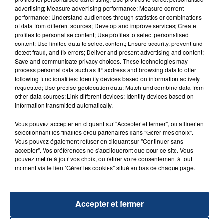
advertising; Measure advertising performance; Measure content
performance; Understand audiences through statistics or combinations
of data from different sources; Develop and improve services; Create
profiles to personalise content; Use profiles to select personalised
content; Use limited data to select content; Ensure security, prevent and
detect fraud, and fix errors; Deliver and present advertising and content;
20 juillet 2026
Save and communicate privacy choices. These technologies may
UNE ADOLESCENTE DEVANT SE FAIRE
process personal data such as IP address and browsing data to offer
following functionalities: Identify devices based on information actively
OPÉRER DE LA CHEVILLE RESSORT DE LA...
requested; Use precise geolocation data; Match and combine data from
La famille a porté plainte contre la clinique qui a
other data sources; Link different devices; Identify devices based on
reconnu sa responsabilité et présenté ses
information transmitted automatically.
excuses.
TITRES DIFFUSÉS
Vous pouvez accepter en cliquant sur "Accepter et fermer", ou affiner en
sélectionnant les finalités et/ou partenaires dans "Gérer mes choix".
Vous pouvez également refuser en cliquant sur "Continuer sans
accepter". Vos préférences ne s'appliqueront que pour ce site. Vous
11h24
11h24
11h21
11h21
pouvez mettre à jour vos choix, ou retirer votre consentement à tout
moment via le lien "Gérer les cookies" situé en bas de chaque page.
Accepter et fermer