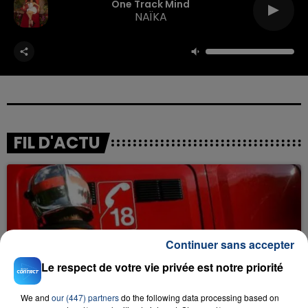
One Track Mind
NAÏKA
FIL D'ACTU
Continuer sans accepter
Le respect de votre vie privée est notre priorité
23 juillet 2026
INCENDIE MORTEL À LENS : UNE FEMME ET
We and
our (447) partners
do the following data processing based on
SON BÉBÉ ENTRE LA VIE ET LA...