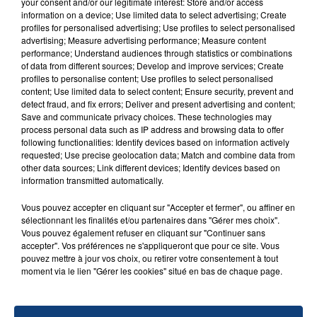
your consent and/or our legitimate interest: Store and/or access
Un homme s'est immolé par le feu après avoir
information on a device; Use limited data to select advertising; Create
profiles for personalised advertising; Use profiles to select personalised
aspergé sa compagne et leur bébé de trois mois
advertising; Measure advertising performance; Measure content
d'un liquide inflammable.
performance; Understand audiences through statistics or combinations
of data from different sources; Develop and improve services; Create
profiles to personalise content; Use profiles to select personalised
content; Use limited data to select content; Ensure security, prevent and
detect fraud, and fix errors; Deliver and present advertising and content;
Save and communicate privacy choices. These technologies may
process personal data such as IP address and browsing data to offer
following functionalities: Identify devices based on information actively
20 juillet 2026
requested; Use precise geolocation data; Match and combine data from
UNE ADOLESCENTE DEVANT SE FAIRE
other data sources; Link different devices; Identify devices based on
OPÉRER DE LA CHEVILLE RESSORT DE LA...
information transmitted automatically.
La famille a porté plainte contre la clinique qui a
Vous pouvez accepter en cliquant sur "Accepter et fermer", ou affiner en
reconnu sa responsabilité et présenté ses
sélectionnant les finalités et/ou partenaires dans "Gérer mes choix".
excuses.
Vous pouvez également refuser en cliquant sur "Continuer sans
TITRES DIFFUSÉS
accepter". Vos préférences ne s'appliqueront que pour ce site. Vous
pouvez mettre à jour vos choix, ou retirer votre consentement à tout
moment via le lien "Gérer les cookies" situé en bas de chaque page.
21h19
21h19
21h17
21h17