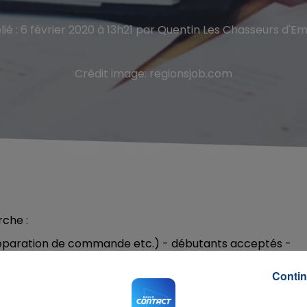
lié : 6 février 2020 à 13h21 par Quentin Les Chasseurs d'Em
Crédit image:
regionsjob.com
rche :
 préparation de commande etc.) - débutants acceptés -
Contin
e en comptabilité générale - profil expérimenté demandé
ehal.