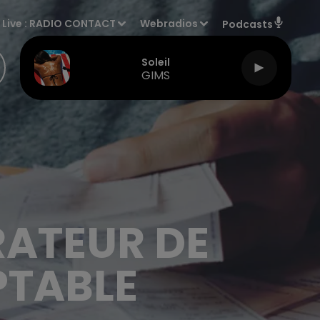
Live :
RADIO CONTACT
Webradios
Podcasts
Soleil
GIMS
RATEUR DE
TABLE