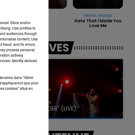
GIMS
ARIANA GRANDE
Soleil
Hate That I Made You
erest: Store and/or
Love Me
h00 - 12h00
16h00 
tising; Use profiles to
M DU WEEK-END
LA TEAM D
tand audiences through
personalise content; Use
LES LIVES
 fraud, and fix errors;
 may process personal
mation actively
vices; Identify devices
rtenaires dans "Gérer
s'appliqueront que pour
les cookies" situé en
31 janvier 2025
GIMS "SPIDER" (LIVE)