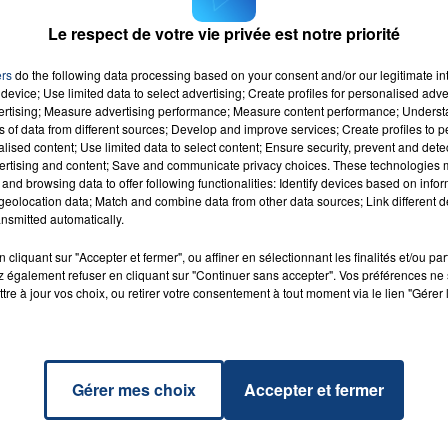
Le respect de votre vie privée est notre priorité
ontact FM :
recrutement@trenois.com
ers
do the following data processing based on your consent and/or our legitimate int
16h00 - 20h00
7
device; Use limited data to select advertising; Create profiles for personalised adver
EAM DU WEEK-END
LA TEA
vertising; Measure advertising performance; Measure content performance; Unders
ns of data from different sources; Develop and improve services; Create profiles to 
alised content; Use limited data to select content; Ensure security, prevent and detect
ertising and content; Save and communicate privacy choices. These technologies
and browsing data to offer following functionalities: Identify devices based on infor
eolocation data; Match and combine data from other data sources; Link different de
il
RADIO CONTACT
S
nsmitted automatically.
cliquant sur "Accepter et fermer", ou affiner en sélectionnant les finalités et/ou pa
 également refuser en cliquant sur "Continuer sans accepter". Vos préférences ne 
tre à jour vos choix, ou retirer votre consentement à tout moment via le lien "Gérer 
Gérer mes choix
Accepter et fermer