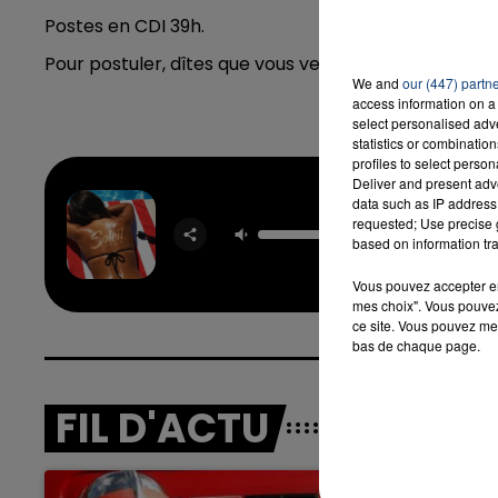
Postes en CDI 39h.
Pour postuler, dîtes que vous venez de la part de C
We and
our (447) partn
7h00 - 12h00
access information on a 
A TEAM DU WEEK-END
LA T
select personalised ad
statistics or combinatio
profiles to select person
Deliver and present adv
data such as IP address 
requested; Use precise g
Sole
GIM
based on information tra
Vous pouvez accepter en 
mes choix". Vous pouvez
ce site. Vous pouvez met
bas de chaque page.
FIL D'ACTU