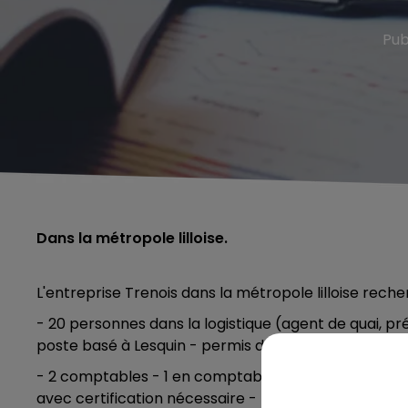
Pub
Dans la métropole lilloise.
L'entreprise Trenois dans la métropole lilloise reche
- 20 personnes dans la logistique (agent de quai,
poste basé à Lesquin - permis demandé.
- 2 comptables - 1 en comptabilité client et l'autr
avec certification nécessaire - poste basé à Wasqu