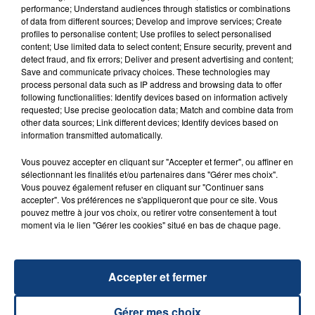
performance; Understand audiences through statistics or combinations
of data from different sources; Develop and improve services; Create
profiles to personalise content; Use profiles to select personalised
content; Use limited data to select content; Ensure security, prevent and
20 juillet 2026
detect fraud, and fix errors; Deliver and present advertising and content;
UNE ADOLESCENTE DEVANT SE FAIRE
Save and communicate privacy choices. These technologies may
OPÉRER DE LA CHEVILLE RESSORT DE LA...
process personal data such as IP address and browsing data to offer
following functionalities: Identify devices based on information actively
La famille a porté plainte contre la clinique qui a
requested; Use precise geolocation data; Match and combine data from
reconnu sa responsabilité et présenté ses
other data sources; Link different devices; Identify devices based on
information transmitted automatically.
excuses.
TITRES DIFFUSÉS
Vous pouvez accepter en cliquant sur "Accepter et fermer", ou affiner en
sélectionnant les finalités et/ou partenaires dans "Gérer mes choix".
Vous pouvez également refuser en cliquant sur "Continuer sans
22h25
22h25
22h21
22h21
accepter". Vos préférences ne s'appliqueront que pour ce site. Vous
pouvez mettre à jour vos choix, ou retirer votre consentement à tout
moment via le lien "Gérer les cookies" situé en bas de chaque page.
Accepter et fermer
Gérer mes choix