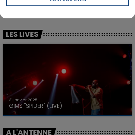
USHER
TOVE LO & STROMAE
U Got It Bad
Des Fleurs
LES LIVES
31 janvier 2025
GIMS "SPIDER" (LIVE)
A L'ANTENNE