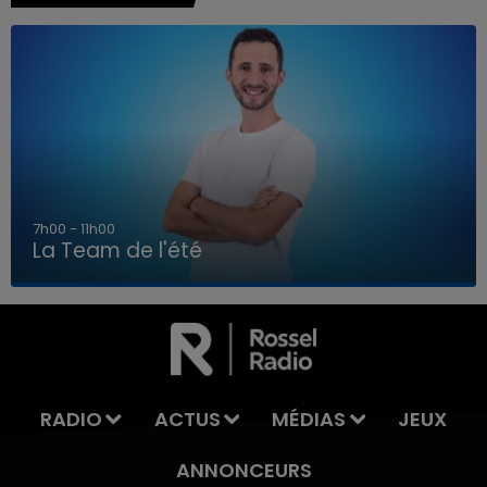
7h00 - 11h00
La Team de l'été
7h00 - 11h00
LA TEAM DE L'ÉTÉ
RADIO
ACTUS
MÉDIAS
JEUX
ANNONCEURS