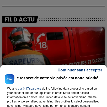
FIL D'ACTU
23 juillet 2026
Continuer sans accepter
INCENDIE MORTEL À LENS : UNE FEMME ET
SON BÉBÉ ENTRE LA VIE ET LA...
Le respect de votre vie privée est notre priorité
Un homme s'est immolé par le feu après avoir
aspergé sa compagne et leur bébé de trois mois
We and
our (447) partners
do the following data processing based on
your consent and/or our legitimate interest: Store and/or access
d'un liquide inflammable.
information on a device; Use limited data to select advertising; Create
profiles for personalised advertising; Use profiles to select personalised
advertising; Measure advertising performance; Measure content