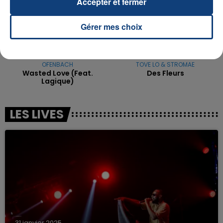
Accepter et fermer
Gérer mes choix
OFENBACH
TOVE LO & STROMAE
Wasted Love (feat.
Des Fleurs
Lagique)
LES LIVES
31 janvier 2025