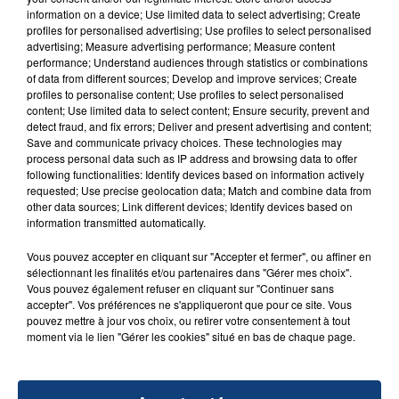
information on a device; Use limited data to select advertising; Create
aspergé sa compagne et leur bébé de trois mois
profiles for personalised advertising; Use profiles to select personalised
d'un liquide inflammable.
advertising; Measure advertising performance; Measure content
performance; Understand audiences through statistics or combinations
of data from different sources; Develop and improve services; Create
profiles to personalise content; Use profiles to select personalised
content; Use limited data to select content; Ensure security, prevent and
detect fraud, and fix errors; Deliver and present advertising and content;
Save and communicate privacy choices. These technologies may
20 juillet 2026
process personal data such as IP address and browsing data to offer
UNE ADOLESCENTE DEVANT SE FAIRE
following functionalities: Identify devices based on information actively
requested; Use precise geolocation data; Match and combine data from
OPÉRER DE LA CHEVILLE RESSORT DE LA...
other data sources; Link different devices; Identify devices based on
La famille a porté plainte contre la clinique qui a
information transmitted automatically.
reconnu sa responsabilité et présenté ses
Vous pouvez accepter en cliquant sur "Accepter et fermer", ou affiner en
excuses.
TITRES DIFFUSÉS
sélectionnant les finalités et/ou partenaires dans "Gérer mes choix".
Vous pouvez également refuser en cliquant sur "Continuer sans
accepter". Vos préférences ne s'appliqueront que pour ce site. Vous
pouvez mettre à jour vos choix, ou retirer votre consentement à tout
19h46
19h46
19h43
19h43
moment via le lien "Gérer les cookies" situé en bas de chaque page.