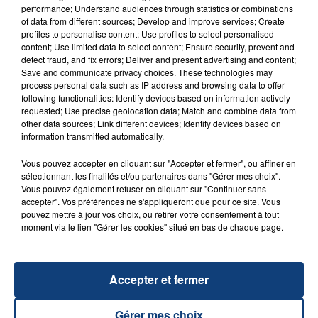
performance; Understand audiences through statistics or combinations
of data from different sources; Develop and improve services; Create
profiles to personalise content; Use profiles to select personalised
content; Use limited data to select content; Ensure security, prevent and
20 juillet 2026
detect fraud, and fix errors; Deliver and present advertising and content;
UNE ADOLESCENTE DEVANT SE FAIRE
Save and communicate privacy choices. These technologies may
OPÉRER DE LA CHEVILLE RESSORT DE LA...
process personal data such as IP address and browsing data to offer
following functionalities: Identify devices based on information actively
La famille a porté plainte contre la clinique qui a
requested; Use precise geolocation data; Match and combine data from
reconnu sa responsabilité et présenté ses
other data sources; Link different devices; Identify devices based on
information transmitted automatically.
excuses.
TITRES DIFFUSÉS
Vous pouvez accepter en cliquant sur "Accepter et fermer", ou affiner en
sélectionnant les finalités et/ou partenaires dans "Gérer mes choix".
Vous pouvez également refuser en cliquant sur "Continuer sans
4h44
4h44
4h40
4h40
accepter". Vos préférences ne s'appliqueront que pour ce site. Vous
pouvez mettre à jour vos choix, ou retirer votre consentement à tout
moment via le lien "Gérer les cookies" situé en bas de chaque page.
Accepter et fermer
Gérer mes choix