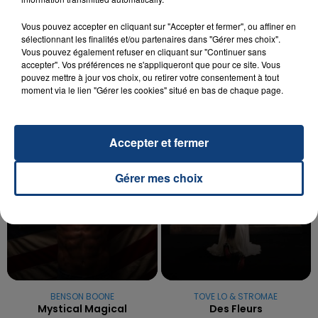
20 juillet 2026
UNE ADOLESCENTE DEVANT SE FAIRE
Vous pouvez accepter en cliquant sur "Accepter et fermer", ou affiner en
sélectionnant les finalités et/ou partenaires dans "Gérer mes choix".
OPÉRER DE LA CHEVILLE RESSORT DE LA...
Vous pouvez également refuser en cliquant sur "Continuer sans
La famille a porté plainte contre la clinique qui a
accepter". Vos préférences ne s'appliqueront que pour ce site. Vous
pouvez mettre à jour vos choix, ou retirer votre consentement à tout
reconnu sa responsabilité et présenté ses
moment via le lien "Gérer les cookies" situé en bas de chaque page.
excuses.
TITRES DIFFUSÉS
Accepter et fermer
6h54
6h54
6h50
6h50
Gérer mes choix
BENSON BOONE
TOVE LO & STROMAE
Mystical Magical
Des Fleurs