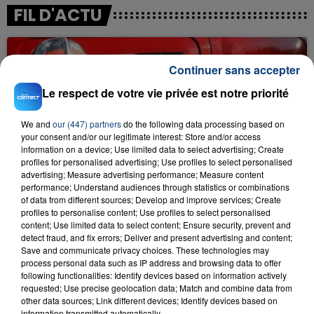
FIL D'ACTU
Continuer sans accepter
Le respect de votre vie privée est notre priorité
We and
our (447) partners
do the following data processing based on
your consent and/or our legitimate interest: Store and/or access
information on a device; Use limited data to select advertising; Create
23 juillet 2026
profiles for personalised advertising; Use profiles to select personalised
INCENDIE MORTEL À LENS : UNE FEMME ET
advertising; Measure advertising performance; Measure content
SON BÉBÉ ENTRE LA VIE ET LA...
performance; Understand audiences through statistics or combinations
Un homme s'est immolé par le feu après avoir
of data from different sources; Develop and improve services; Create
profiles to personalise content; Use profiles to select personalised
aspergé sa compagne et leur bébé de trois mois
content; Use limited data to select content; Ensure security, prevent and
d'un liquide inflammable.
detect fraud, and fix errors; Deliver and present advertising and content;
Save and communicate privacy choices. These technologies may
process personal data such as IP address and browsing data to offer
following functionalities: Identify devices based on information actively
requested; Use precise geolocation data; Match and combine data from
other data sources; Link different devices; Identify devices based on
information transmitted automatically.