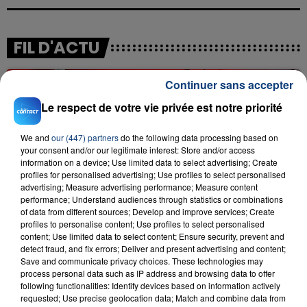
FIL D'ACTU
Continuer sans accepter
Le respect de votre vie privée est notre priorité
We and
our (447) partners
do the following data processing based on
your consent and/or our legitimate interest: Store and/or access
information on a device; Use limited data to select advertising; Create
profiles for personalised advertising; Use profiles to select personalised
23 juillet 2026
advertising; Measure advertising performance; Measure content
INCENDIE MORTEL À LENS : UNE FEMME ET
performance; Understand audiences through statistics or combinations
SON BÉBÉ ENTRE LA VIE ET LA...
of data from different sources; Develop and improve services; Create
profiles to personalise content; Use profiles to select personalised
Un homme s'est immolé par le feu après avoir
content; Use limited data to select content; Ensure security, prevent and
aspergé sa compagne et leur bébé de trois mois
detect fraud, and fix errors; Deliver and present advertising and content;
d'un liquide inflammable.
Save and communicate privacy choices. These technologies may
process personal data such as IP address and browsing data to offer
following functionalities: Identify devices based on information actively
requested; Use precise geolocation data; Match and combine data from