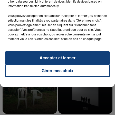
other data sources; Link different devices; Identify devices based on
information transmitted automatically.
Vous pouvez accepter en cliquant sur "Accepter et fermer", ou affiner en
20 juillet 2026
sélectionnant les finalités et/ou partenaires dans "Gérer mes choix".
UNE ADOLESCENTE DEVANT SE FAIRE
Vous pouvez également refuser en cliquant sur "Continuer sans
OPÉRER DE LA CHEVILLE RESSORT DE LA...
accepter". Vos préférences ne s'appliqueront que pour ce site. Vous
pouvez mettre à jour vos choix, ou retirer votre consentement à tout
La famille a porté plainte contre la clinique qui a
moment via le lien "Gérer les cookies" situé en bas de chaque page.
reconnu sa responsabilité et présenté ses
excuses.
TITRES DIFFUSÉS
Accepter et fermer
18h43
18h43
18h39
18h39
Gérer mes choix